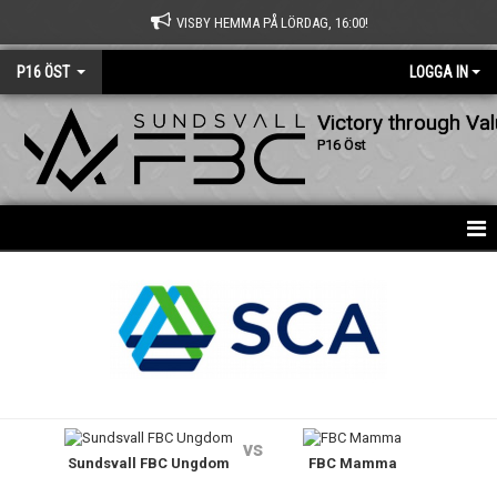
VISBY HEMMA PÅ LÖRDAG, 16:00!
P16 ÖST
LOGGA IN
Victory through Va
P16 Öst
HEM
NYHETER
KALENDER
MATCHER
vs
Sundsvall FBC Ungdom
FBC Mamma
TRUPPEN