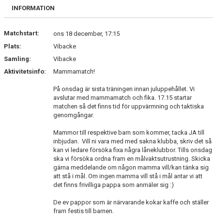
BILDGALLERI
INFORMATION
DOKUMENT
Matchstart:
ons 18 december, 17:15
Plats:
Vibacke
KONTAKT
Samling:
Vibacke
INTRESSEANMÄLAN
Aktivitetsinfo:
Mammamatch!
På onsdag är sista träningen innan juluppehållet. Vi
avslutar med mammamatch och fika. 17.15 startar
matchen så det finns tid för uppvärmning och taktiska
genomgångar.
Mammor till respektive barn som kommer, tacka JA till
inbjudan. Vill ni vara med med sakna klubba, skriv det så
kan vi ledare försöka fixa några låneklubbor. Tills onsdag
ska vi försöka ordna fram en målvaktsutrustning. Skicka
gärna meddelande om någon mamma vill/kan tänka sig
att stå i mål. Om ingen mamma vill stå i mål antar vi att
det finns frivilliga pappa som anmäler sig :)
De ev pappor som är närvarande kokar kaffe och ställer
fram festis till barnen.