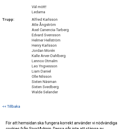
Väl mött!
Ledarna
Trupp:
Alfred Karlsson
Atle Ångström
Axel Canencia-Tarberg
Edvard Svensson
Helmer Hellström
Henry Karlsson
Jordan Morén
Kalle Arver-Dahlberg
Lennox Otmalm
Leo Yngvesson
Liam Daniel
Olle Nilsson
Sixten Näsman
Sixten Svedberg
Walde Selander
<< Tillbaka
För att hemsidan ska fungera korrekt använder vi nödvändiga
cookies från SportAdmin. Dessa går inte att stänga av.