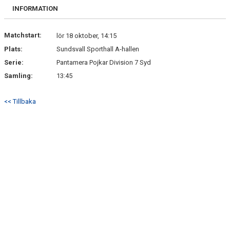
BILDGALLERI
INFORMATION
DOKUMENT
Matchstart:
lör 18 oktober, 14:15
Plats:
Sundsvall Sporthall A-hallen
KONTAKT
Serie:
Pantamera Pojkar Division 7 Syd
INTRESSEANMÄLAN
Samling:
13:45
<< Tillbaka