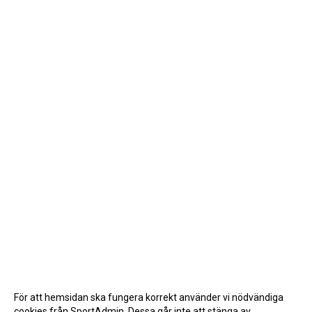
För att hemsidan ska fungera korrekt använder vi nödvändiga
cookies från SportAdmin. Dessa går inte att stänga av.