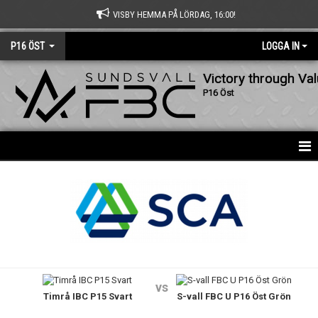
VISBY HEMMA PÅ LÖRDAG, 16:00!
P16 ÖST
LOGGA IN
Victory through Va
P16 Öst
HEM
NYHETER
KALENDER
MATCHER
vs
Timrå IBC P15 Svart
S-vall FBC U P16 Öst Grön
TRUPPEN