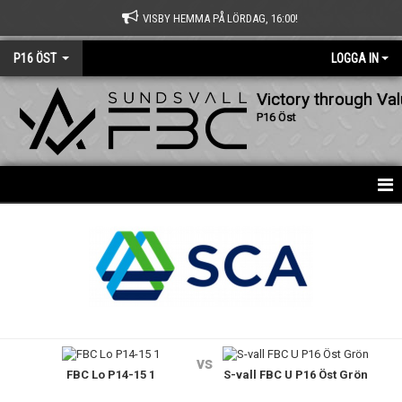
VISBY HEMMA PÅ LÖRDAG, 16:00!
P16 ÖST
LOGGA IN
Victory through Va
P16 Öst
HEM
NYHETER
KALENDER
MATCHER
vs
FBC Lo P14-15 1
S-vall FBC U P16 Öst Grön
TRUPPEN