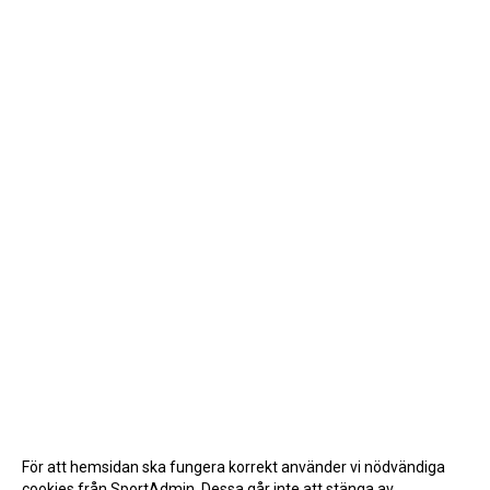
För att hemsidan ska fungera korrekt använder vi nödvändiga
cookies från SportAdmin. Dessa går inte att stänga av.