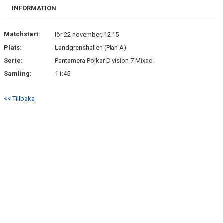
BILDGALLERI
INFORMATION
DOKUMENT
Matchstart:
lör 22 november, 12:15
Plats:
Landgrenshallen (Plan A)
KONTAKT
Serie:
Pantamera Pojkar Division 7 Mixad
INTRESSEANMÄLAN
Samling:
11:45
<< Tillbaka