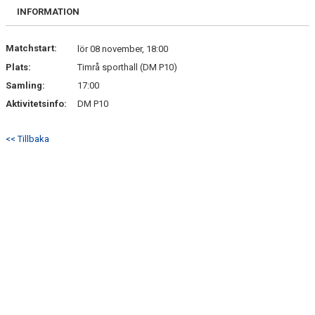
TRUPPEN
INFORMATION
DOKUMENT
Matchstart:
lör 08 november, 18:00
Plats:
Timrå sporthall (DM P10)
KONTAKT
Samling:
17:00
Aktivitetsinfo:
DM P10
<< Tillbaka