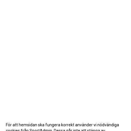
För att hemsidan ska fungera korrekt använder vi nödvändiga
cookies från SportAdmin. Dessa går inte att stänga av.