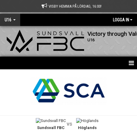
VISBY HEMMA PÅ LÖRDAG, 16:00!
U16
LOGGA IN
Victory through Va
U16
HEM
NYHETER
BILDGALLERI
KALENDER
vs
Sundsvall FBC
Höglands
MATCHER