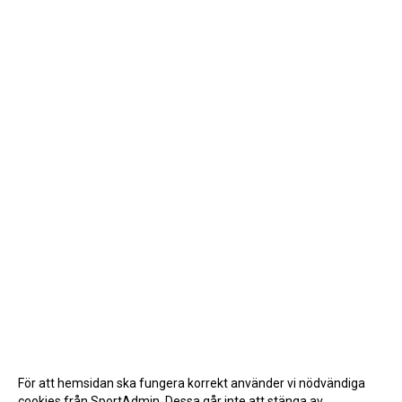
För att hemsidan ska fungera korrekt använder vi nödvändiga
cookies från SportAdmin. Dessa går inte att stänga av.