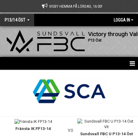
VISBY HEMMA PÅ LÖRDAG, 16:00!
P13/14 ÖST
LOGGA IN
Victory through Va
P13 Öst
HEM
NYHETER
KALENDER
MATCHER
Fränsta IK FP13-14
TRUPPEN
vs
Sundsvall FBC U P13-14 Öst