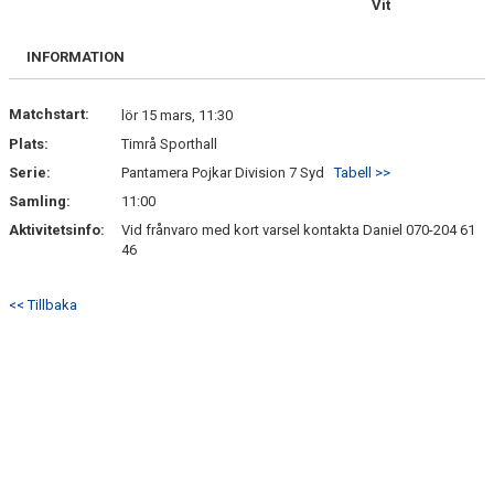
Vit
BILDGALLERI
INFORMATION
DOKUMENT
KONTAKT
Matchstart:
lör 15 mars, 11:30
Plats:
Timrå Sporthall
BETALNINGSINFORMATION
Serie:
Pantamera Pojkar Division 7 Syd
Tabell >>
Samling:
11:00
Aktivitetsinfo:
Vid frånvaro med kort varsel kontakta Daniel 070-204 61
46
<< Tillbaka