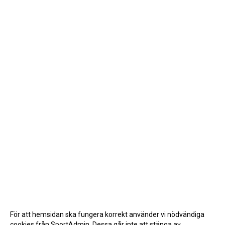
För att hemsidan ska fungera korrekt använder vi nödvändiga
cookies från SportAdmin. Dessa går inte att stänga av.