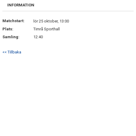
BILDGALLERI
INFORMATION
DOKUMENT
Matchstart:
lör 25 oktober, 13:00
Plats:
Timrå Sporthall
KONTAKT
Samling:
12:40
BETALNINGSINFORMATION
<< Tillbaka