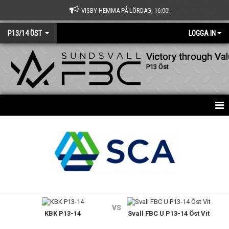
VISBY HEMMA PÅ LÖRDAG, 16:00!
P13/14 ÖST
LOGGA IN
Victory through Va
P13 Öst
HEM
NYHETER
KALENDER
MATCHER
vs
KBK P13-14
Svall FBC U P13-14 Öst Vit
TRUPPEN