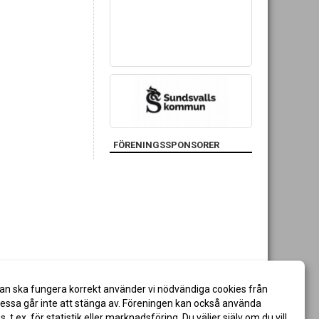
FÖRENINGSSPONSORER
an ska fungera korrekt använder vi nödvändiga cookies från
ssa går inte att stänga av. Föreningen kan också använda
es, t.ex. för statistik eller marknadsföring. Du väljer själv om du vill