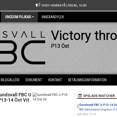
VISBY HEMMA PÅ LÖRDAG, 16:00!
UNGDOM POJKAR
INNEBANDYLEK
Victory thr
P13 Öst
BILDGALLERI
DOKUMENT
KONTAKT
BETALNINGSINFORMATION
undsvall FBC U
SPELADE MATCHER
P13-14 Öst Vit
Sundsvall FBC U P13-14 Ös
IBK Härnösand Ungdom P1
Sön 29/3 17:15