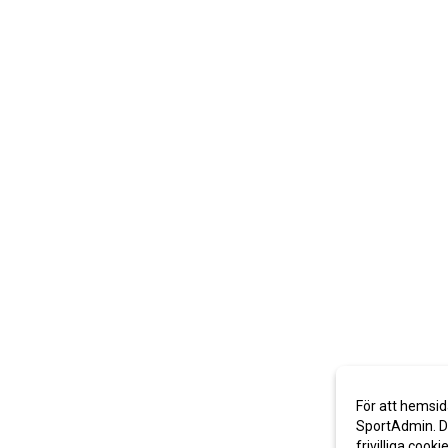
För att hemsid
SportAdmin. De
frivilliga cooki