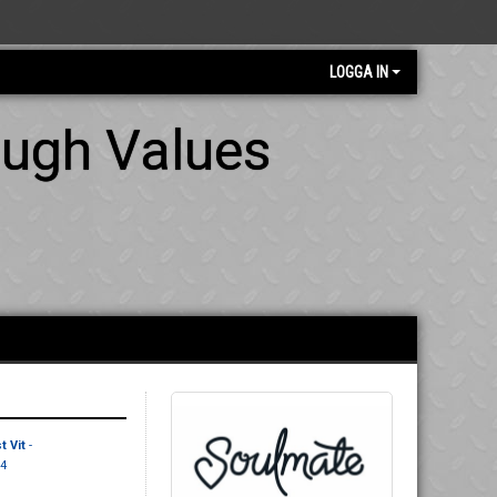
LOGGA IN
ough Values
t Vit
-
4