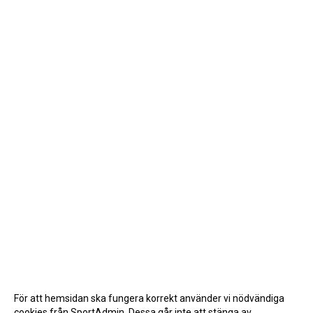
För att hemsidan ska fungera korrekt använder vi nödvändiga
cookies från SportAdmin. Dessa går inte att stänga av.