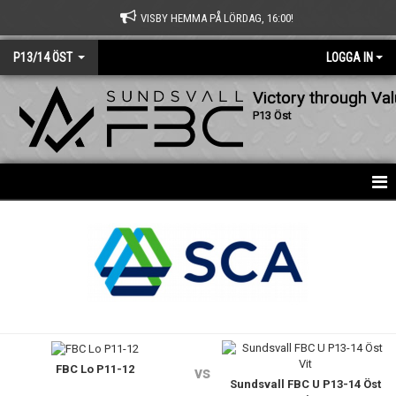
VISBY HEMMA PÅ LÖRDAG, 16:00!
P13/14 ÖST
LOGGA IN
Victory through Va
P13 Öst
HEM
NYHETER
KALENDER
MATCHER
FBC Lo P11-12
TRUPPEN
vs
Sundsvall FBC U P13-14 Öst