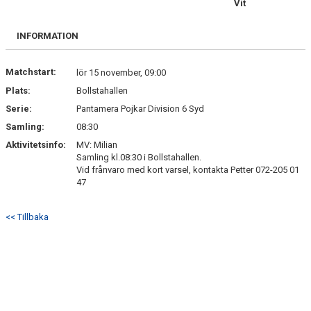
Vit
BILDGALLERI
INFORMATION
DOKUMENT
KONTAKT
Matchstart:
lör 15 november, 09:00
Plats:
Bollstahallen
BETALNINGSINFORMATION
Serie:
Pantamera Pojkar Division 6 Syd
Samling:
08:30
Aktivitetsinfo:
MV: Milian
Samling kl.08:30 i Bollstahallen.
Vid frånvaro med kort varsel, kontakta Petter 072-205 01
47
<< Tillbaka