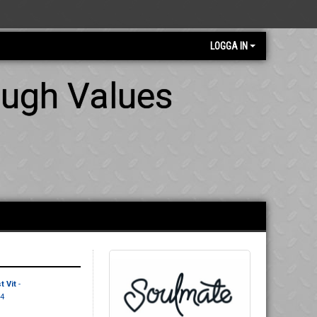
LOGGA IN
ough Values
t Vit
-
4