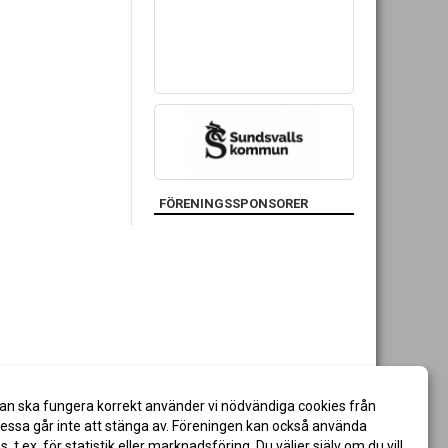
FÖRENINGSSPONSORER
an ska fungera korrekt använder vi nödvändiga cookies från
ssa går inte att stänga av. Föreningen kan också använda
es, t.ex. för statistik eller marknadsföring. Du väljer själv om du vill