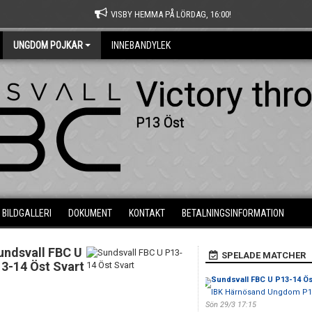
VISBY HEMMA PÅ LÖRDAG, 16:00!
UNGDOM POJKAR
INNEBANDYLEK
Victory thr
P13 Öst
BILDGALLERI
DOKUMENT
KONTAKT
BETALNINGSINFORMATION
undsvall FBC U
SPELADE MATCHER
3-14 Öst Svart
Sundsvall FBC U P13-14 Ös
IBK Härnösand Ungdom P1
Sön 29/3 17:15