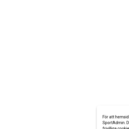
För att hemsid
SportAdmin. De
frivilliga cooki