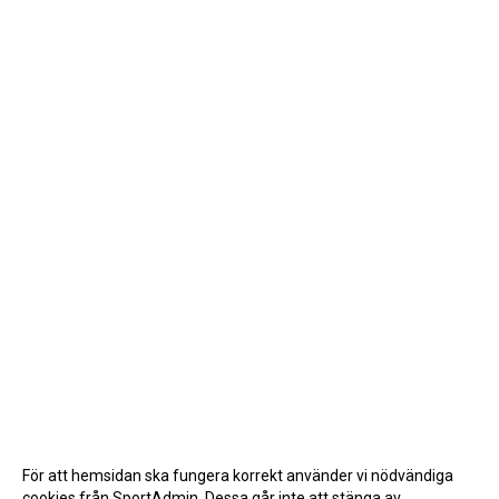
För att hemsidan ska fungera korrekt använder vi nödvändiga
cookies från SportAdmin. Dessa går inte att stänga av.