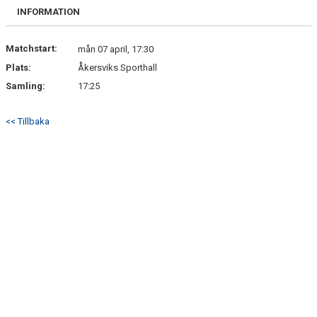
DOKUMENT
INFORMATION
BILDGALLERI
Matchstart:
mån 07 april, 17:30
Plats:
Åkersviks Sporthall
KONTAKT
Samling:
17:25
GÄSTBOK
<< Tillbaka