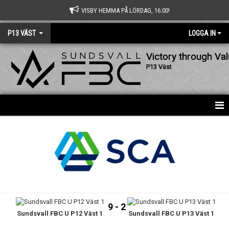
VISBY HEMMA PÅ LÖRDAG, 16:00!
P13 VÄST
LOGGA IN
Victory through Va
P13 Väst
HEM
NYHETER
KALENDER
MATCHER
9 - 2
Sundsvall FBC U P12 Väst 1
Sundsvall FBC U P13 Väst 1
TRUPPEN