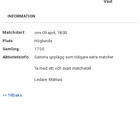
Väst
DOKUMENT
INFORMATION
BILDGALLERI
KONTAKT
Matchstart:
ons 09 april, 18:00
Plats:
Höglunda
GÄSTBOK
Samling:
17:20
Aktivitetsinfo:
Samma upplägg som tidigare extra matcher
Ta med vitt och svart matchställ
Ledare: Mattias
<< Tillbaka