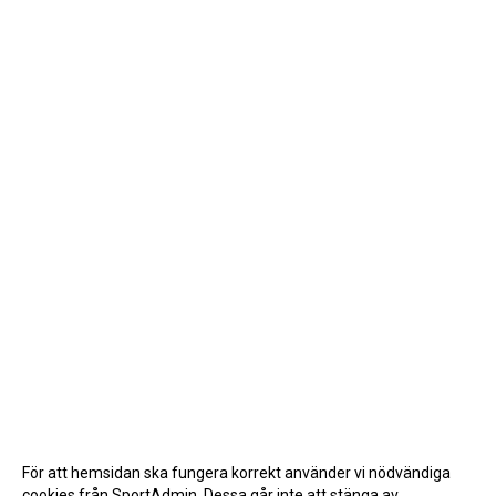
För att hemsidan ska fungera korrekt använder vi nödvändiga
cookies från SportAdmin. Dessa går inte att stänga av.