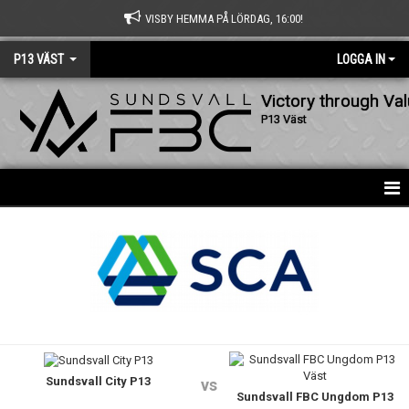
VISBY HEMMA PÅ LÖRDAG, 16:00!
P13 VÄST
LOGGA IN
Victory through Va
P13 Väst
HEM
NYHETER
KALENDER
MATCHER
Sundsvall City P13
TRUPPEN
vs
Sundsvall FBC Ungdom P13