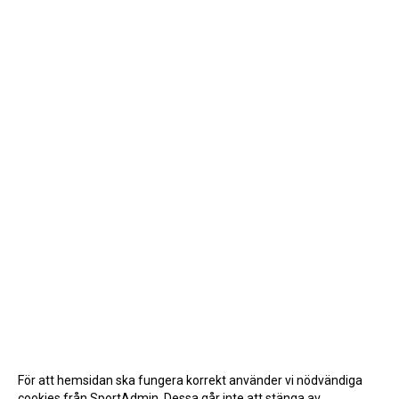
För att hemsidan ska fungera korrekt använder vi nödvändiga
cookies från SportAdmin. Dessa går inte att stänga av.