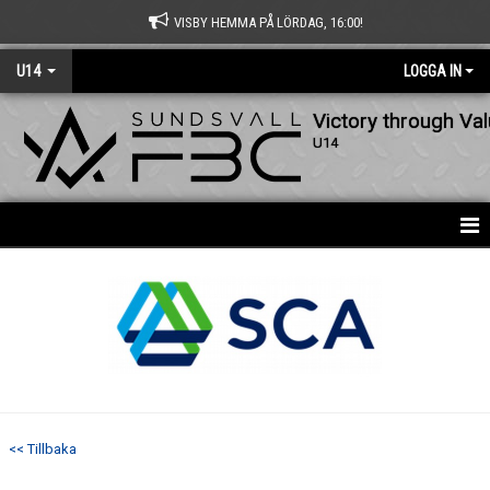
VISBY HEMMA PÅ LÖRDAG, 16:00!
U14
LOGGA IN
Victory through Va
U14
HEM
DOKUMENT
BILDGALLERI
KONTAKT
<< Tillbaka