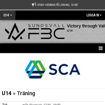
VISBY HEMMA PÅ LÖRDAG, 16:00!
U14
LOGGA IN
Victory through Va
U14
HEM
DOKUMENT
BILDGALLERI
KONTAKT
U14
» Träning
Tid:
mån 20 januari, 17:30 - 19:00