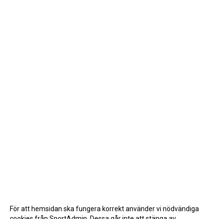
För att hemsidan ska fungera korrekt använder vi nödvändiga
cookies från SportAdmin. Dessa går inte att stänga av.