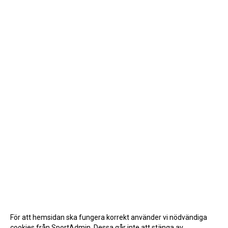
För att hemsidan ska fungera korrekt använder vi nödvändiga
cookies från SportAdmin. Dessa går inte att stänga av.