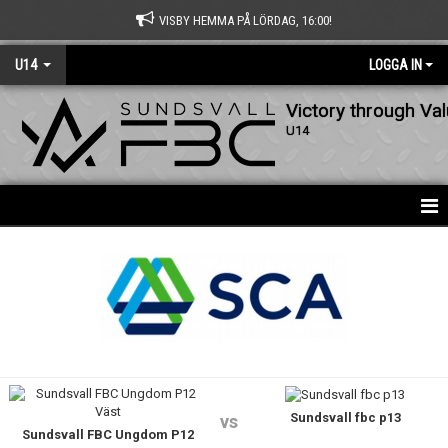
VISBY HEMMA PÅ LÖRDAG, 16:00!
U14
LOGGA IN
Victory through Va
U14
HEM
DOKUMENT
BILDGALLERI
KONTAKT
Sundsvall fbc p13
vs
Sundsvall FBC Ungdom P12