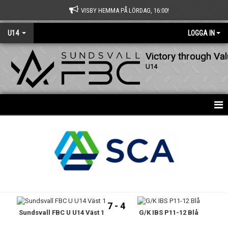
VISBY HEMMA PÅ LÖRDAG, 16:00!
U14
LOGGA IN
Victory through Va
U14
HEM
DOKUMENT
BILDGALLERI
KONTAKT
7 - 4
Sundsvall FBC U U14 Väst 1
G/K IBS P11-12 Blå