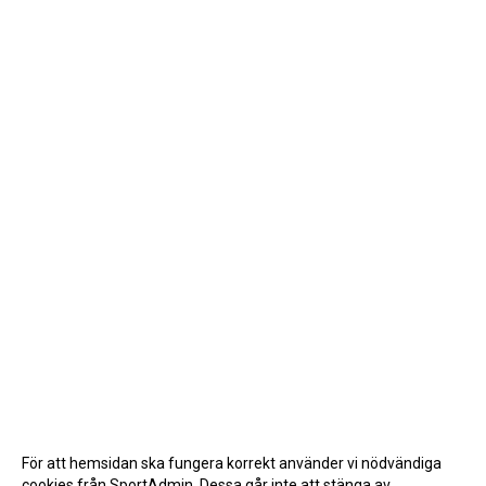
För att hemsidan ska fungera korrekt använder vi nödvändiga
cookies från SportAdmin. Dessa går inte att stänga av.