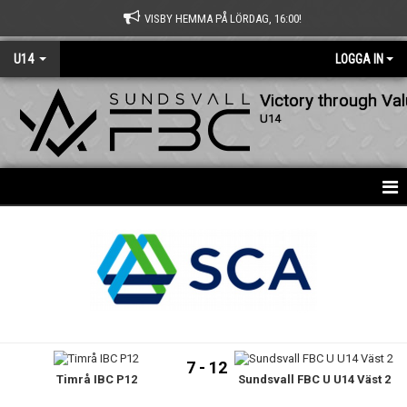
VISBY HEMMA PÅ LÖRDAG, 16:00!
U14
LOGGA IN
Victory through Va
U14
HEM
DOKUMENT
BILDGALLERI
KONTAKT
7 - 12
Timrå IBC P12
Sundsvall FBC U U14 Väst 2