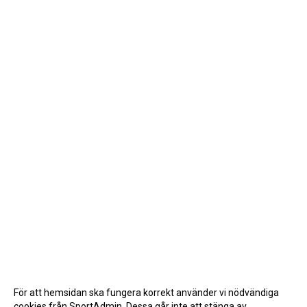
För att hemsidan ska fungera korrekt använder vi nödvändiga
cookies från SportAdmin. Dessa går inte att stänga av.