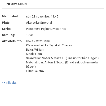
INFORMATION
Matchstart:
sön 23 november, 11:45
Plats:
Åkersviks Sporthall
Serie:
Pantamera Pojkar Division 4 B
Samling:
10:45
Aktivitetsinfo:
Koka kaffe: Dami
Köpa med ett kaffepaket: Charles
Baka: William
Kisok: Liam
Sekretariat: Viktor & Malte L, (Line up för båda lagen)
Matchvärdar: Anton & Scott (En vid sek och en mellan
båsen)
Filma: Gustav
<< Tillbaka