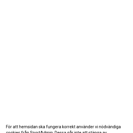
För att hemsidan ska fungera korrekt använder vi nödvändiga
cookies från SportAdmin. Dessa går inte att stänga av.