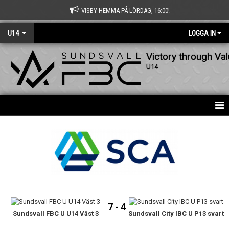
VISBY HEMMA PÅ LÖRDAG, 16:00!
U14
LOGGA IN
Victory through Va
U14
HEM
DOKUMENT
BILDGALLERI
KONTAKT
7 - 4
Sundsvall FBC U U14 Väst 3
Sundsvall City IBC U P13 svart