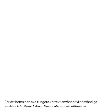
För att hemsidan ska fungera korrekt använder vi nödvändiga
cookies från SportAdmin. Dessa går inte att stänga av.