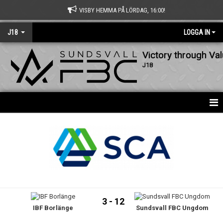
VISBY HEMMA PÅ LÖRDAG, 16:00!
J18
LOGGA IN
Victory through Va
J18
HEM
NYHETER
KALENDER
MATCHER
3 - 12
IBF Borlänge
Sundsvall FBC Ungdom
TRUPPEN