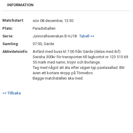
BILDGALLERI
INFORMATION
DOKUMENT
Matchstart:
sön 08 december, 13:30
Plats:
Paradishallen
KONTAKT
Serie:
Juniorallsvenskan B HJ18
Tabell >>
BETALNINGSINFO
Samling:
07:00, Gärde
Aktivitetsinfo:
Avfärd med buss kl 7.00 från Gärde (delas med ibf)
Swisha 300kr för transporten till lagkontot nr 123 515 69
55 märk med namn, tröjnr och Borlänge.
Tag med något att äta efter vägen typ pastasallad. Blir
även ett kortare stopp på Tönnebro.
Bägge matchställen ska med.
<< Tillbaka