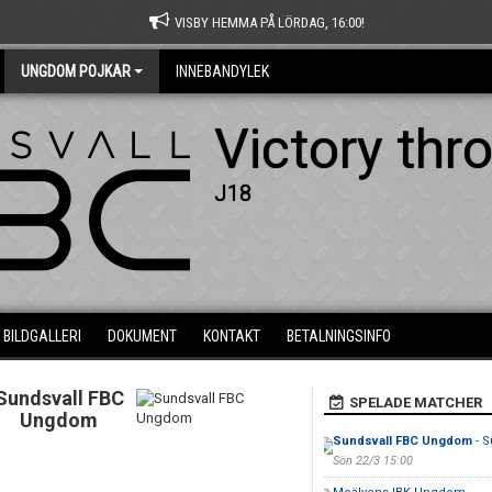
VISBY HEMMA PÅ LÖRDAG, 16:00!
UNGDOM POJKAR
INNEBANDYLEK
Victory thr
J18
BILDGALLERI
DOKUMENT
KONTAKT
BETALNINGSINFO
Sundsvall FBC
SPELADE MATCHER
Ungdom
Sundsvall FBC Ungdom
- S
Sön 22/3 15:00