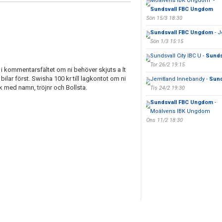
Moälvens IBK Ungdom -
Sundsvall FBC Ungdom
Sön 15/3 18:30
Sundsvall FBC Ungdom
- J
Sön 1/3 15:15
Sundsvall City IBC U -
Sunds
Tor 26/2 19:15
v i kommentarsfältet om ni behöver skjuts a lt
bilar först. Swisha 100 kr till lagkontot om ni
Jemtland Innebandy -
Sund
 med namn, tröjnr och Bollsta.
Tis 24/2 19:30
Sundsvall FBC Ungdom
-
Moälvens IBK Ungdom
Ons 11/2 18:30