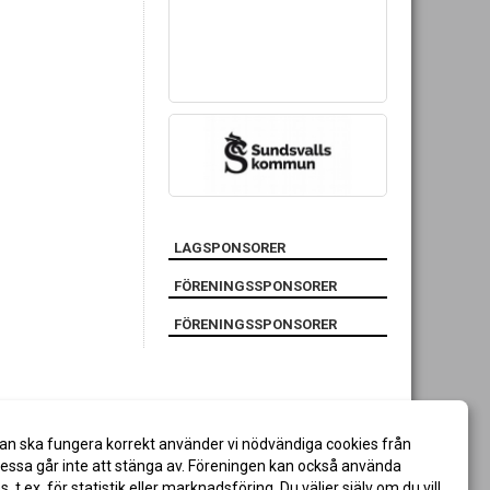
LAGSPONSORER
FÖRENINGSSPONSORER
FÖRENINGSSPONSORER
an ska fungera korrekt använder vi nödvändiga cookies från
ssa går inte att stänga av. Föreningen kan också använda
es, t.ex. för statistik eller marknadsföring. Du väljer själv om du vill