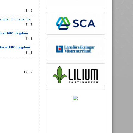
4 - 9
emtland Innebandy
7 - 7
vall FBC Ungdom
3 - 6
svall FBC Ungdom
6 - 6
10 - 6