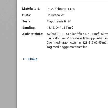
Matchstart:
lör 22 februari, 14:00
Plats:
Bollstahallen
Serie:
Playoffserie till H1
Samling:
11:15, Ok/ q8 Timrå
Aktivitetsinfo:
Avfärd kl 11.15 i bilar från ok/q8 Timrå. Skri
har plats över. Vi försöker fylla upp ledarnas 
åker med någon swish nr 123 515 69 55 märk
Tag med bägge matchställen
<< Tillbaka