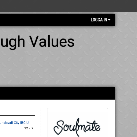
LOGGA IN
ough Values
undsvall City IBC U
12 - 7