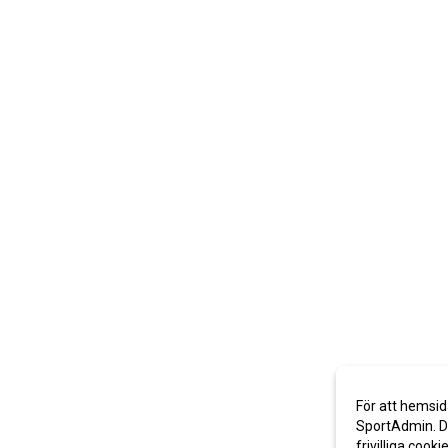
För att hemsid
SportAdmin. De
frivilliga cooki