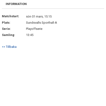
BILDGALLERI
INFORMATION
DOKUMENT
Matchstart:
sön 01 mars, 15:15
Plats:
Sundsvalls Sporthall-A
KONTAKT
Serie:
Playoffserie
BETALNINGSINFO
Samling:
13:45
<< Tillbaka