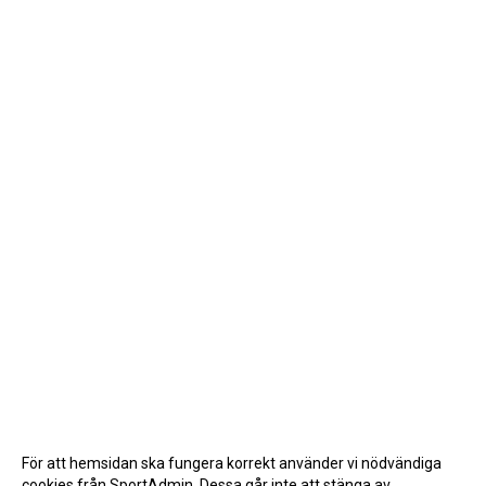
För att hemsidan ska fungera korrekt använder vi nödvändiga
cookies från SportAdmin. Dessa går inte att stänga av.