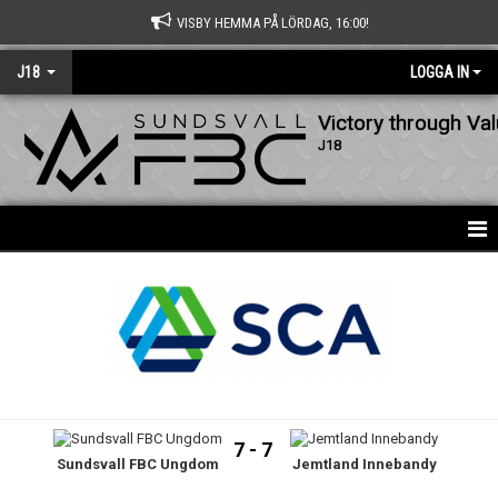
VISBY HEMMA PÅ LÖRDAG, 16:00!
J18
LOGGA IN
Victory through Va
J18
HEM
NYHETER
KALENDER
MATCHER
7 - 7
Sundsvall FBC Ungdom
Jemtland Innebandy
TRUPPEN