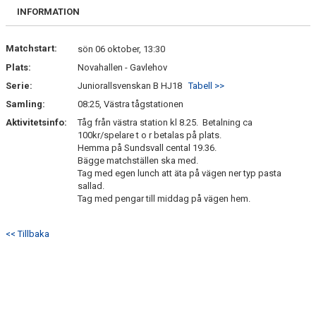
BILDGALLERI
INFORMATION
DOKUMENT
Matchstart:
sön 06 oktober, 13:30
Plats:
Novahallen - Gavlehov
KONTAKT
Serie:
Juniorallsvenskan B HJ18
Tabell >>
BETALNINGSINFO
Samling:
08:25, Västra tågstationen
Aktivitetsinfo:
Tåg från västra station kl 8.25. Betalning ca
100kr/spelare t o r betalas på plats.
Hemma på Sundsvall cental 19.36.
Bägge matchställen ska med.
Tag med egen lunch att äta på vägen ner typ pasta
sallad.
Tag med pengar till middag på vägen hem.
<< Tillbaka