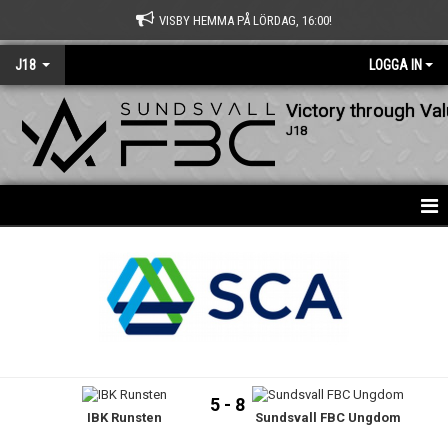
VISBY HEMMA PÅ LÖRDAG, 16:00!
J18
LOGGA IN
Victory through Va
J18
HEM
NYHETER
KALENDER
MATCHER
5 - 8
IBK Runsten
Sundsvall FBC Ungdom
TRUPPEN