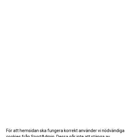
För att hemsidan ska fungera korrekt använder vi nödvändiga
cookies från SportAdmin. Dessa går inte att stänga av.