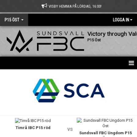
VISBY HEMMA PÅ LÖRDAG, 16:00!
P15 ÖST
LOGGA IN
Victory through Va
P15 Öst
HEM
NYHETER
KALENDER
MATCHER
Timrå IBC P15 röd
TRUPPEN
vs
Sundsvall FBC Ungdom P15