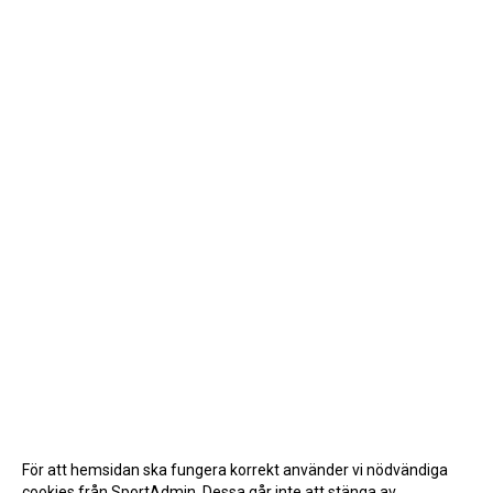
För att hemsidan ska fungera korrekt använder vi nödvändiga
cookies från SportAdmin. Dessa går inte att stänga av.