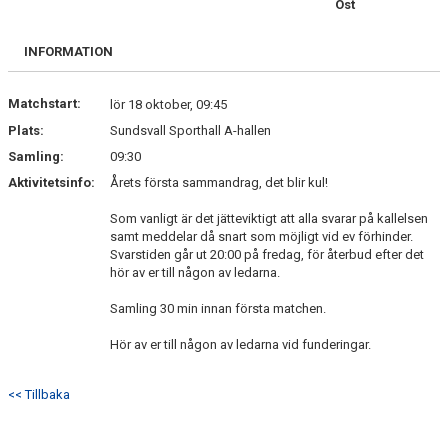
Öst
BILDGALLERI
INFORMATION
DOKUMENT
KONTAKT
Matchstart:
lör 18 oktober, 09:45
Plats:
Sundsvall Sporthall A-hallen
Samling:
09:30
Aktivitetsinfo:
Årets första sammandrag, det blir kul!
Som vanligt är det jätteviktigt att alla svarar på kallelsen
samt meddelar då snart som möjligt vid ev förhinder.
Svarstiden går ut 20:00 på fredag, för återbud efter det
hör av er till någon av ledarna.
Samling 30 min innan första matchen.
Hör av er till någon av ledarna vid funderingar.
<< Tillbaka