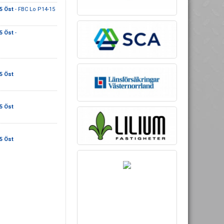
5 Öst
- FBC Lo P14-15
5 Öst
-
5 Öst
5 Öst
5 Öst