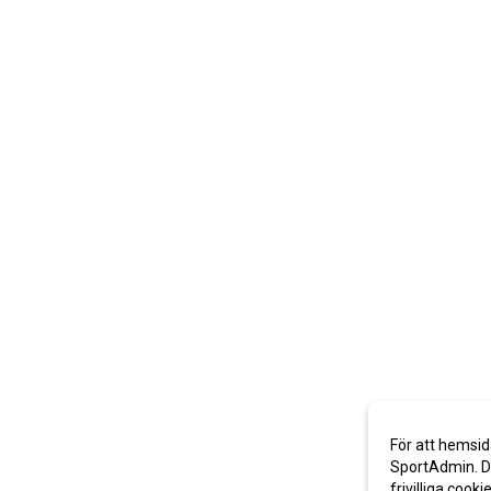
För att hemsid
SportAdmin. De
frivilliga cooki