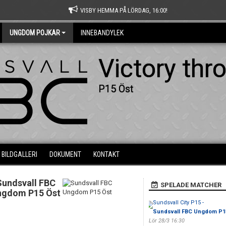
VISBY HEMMA PÅ LÖRDAG, 16:00!
UNGDOM POJKAR
INNEBANDYLEK
Victory thr
P15 Öst
BILDGALLERI
DOKUMENT
KONTAKT
Sundsvall FBC
SPELADE MATCHER
ngdom P15 Öst
Sundsvall City P15 -
Sundsvall FBC Ungdom P1
Lör 28/3 16:30