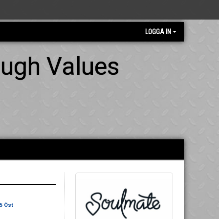
LOGGA IN
ough Values
5 Öst