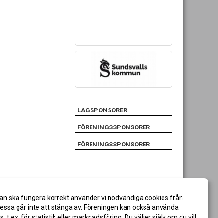
LAGSPONSORER
FÖRENINGSSPONSORER
FÖRENINGSSPONSORER
an ska fungera korrekt använder vi nödvändiga cookies från
ssa går inte att stänga av. Föreningen kan också använda
es, t.ex. för statistik eller marknadsföring. Du väljer själv om du vill