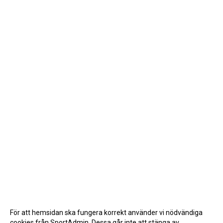
För att hemsidan ska fungera korrekt använder vi nödvändiga
cookies från SportAdmin. Dessa går inte att stänga av.