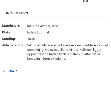
Öst
BILDGALLERI
INFORMATION
DOKUMENT
KONTAKT
Matchstart:
lör 08 november, 10:45
Plats:
Indals Sporthall
Samling:
10:30
Aktivitetsinfo:
Viktigt att alla svarar på kallelsen samt meddelar så snart
som möjligt vid eventuella förhinder. Kallelsen ligger
öppen fram till fredag kl 20, vid återbud efter det så
kontakta någon av ledarna.
<< Tillbaka