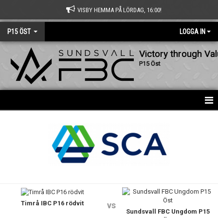
VISBY HEMMA PÅ LÖRDAG, 16:00!
P15 ÖST
LOGGA IN
Victory through Va
P15 Öst
HEM
NYHETER
KALENDER
MATCHER
Timrå IBC P16 rödvit
TRUPPEN
vs
Sundsvall FBC Ungdom P15