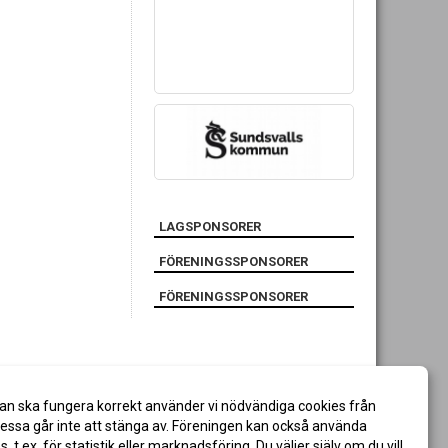
LAGSPONSORER
FÖRENINGSSPONSORER
FÖRENINGSSPONSORER
an ska fungera korrekt använder vi nödvändiga cookies från
ssa går inte att stänga av. Föreningen kan också använda
es, t.ex. för statistik eller marknadsföring. Du väljer själv om du vill