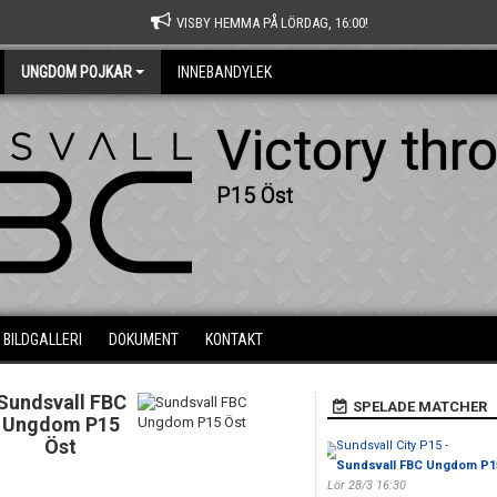
VISBY HEMMA PÅ LÖRDAG, 16:00!
UNGDOM POJKAR
INNEBANDYLEK
Victory thr
P15 Öst
BILDGALLERI
DOKUMENT
KONTAKT
Sundsvall FBC
SPELADE MATCHER
Ungdom P15
Öst
Sundsvall City P15 -
Sundsvall FBC Ungdom P1
Lör 28/3 16:30