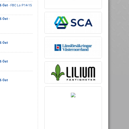
5 Öst
- FBC Lo P14-15
5 Öst
-
5 Öst
5 Öst
5 Öst