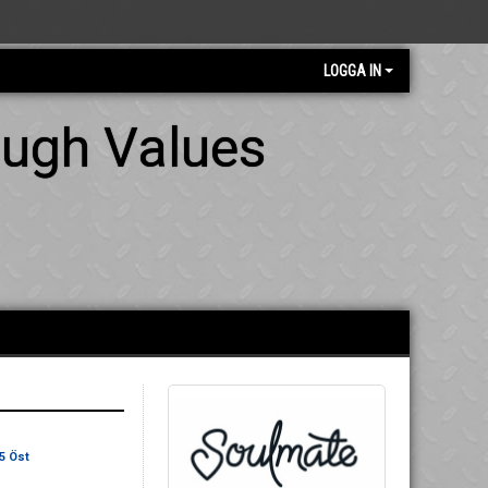
LOGGA IN
ough Values
5 Öst