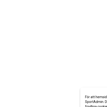
För att hemsid
SportAdmin. De
frivilliga cooki