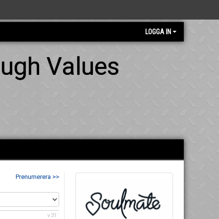
LOGGA IN
ough Values
Prenumerera >>
v.31