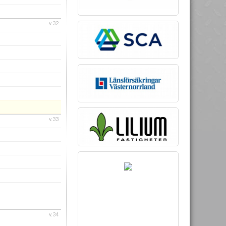
v.32
v.33
v.34