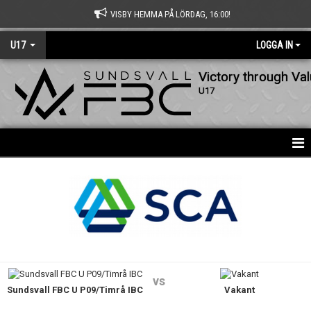
VISBY HEMMA PÅ LÖRDAG, 16:00!
U17
LOGGA IN
Victory through Va
U17
HEM
BILDGALLERI
DOKUMENT
KONTAKT
vs
Sundsvall FBC U P09/Timrå IBC
Vakant
USM