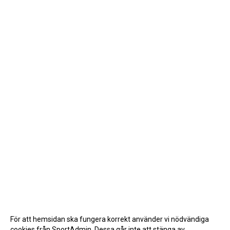
För att hemsidan ska fungera korrekt använder vi nödvändiga
cookies från SportAdmin. Dessa går inte att stänga av.