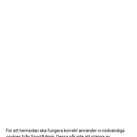
För att hemsidan ska fungera korrekt använder vi nödvändiga
cookies från SportAdmin. Dessa går inte att stänga av.