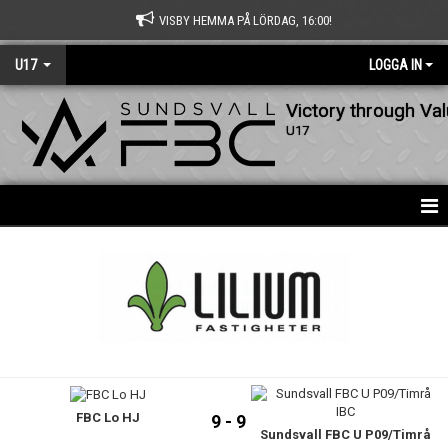
VISBY HEMMA PÅ LÖRDAG, 16:00!
U17
LOGGA IN
Victory through Va
U17
HEM
BILDGALLERI
DOKUMENT
KONTAKT
FBC Lo HJ
USM
9 - 9
Sundsvall FBC U P09/Timrå