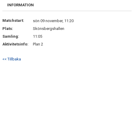
BILDGALLERI
INFORMATION
DOKUMENT
Matchstart:
sön 09 november, 11:20
Plats:
Skönsbergshallen
KONTAKT
Samling:
11:05
Aktivitetsinfo:
Plan 2
<< Tillbaka