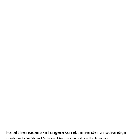
För att hemsidan ska fungera korrekt använder vi nödvändiga
cookies från SportAdmin. Dessa går inte att stänga av.