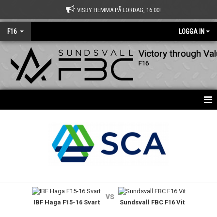
VISBY HEMMA PÅ LÖRDAG, 16:00!
F16
LOGGA IN
Victory through Va
F16
HEM
NYHETER
KALENDER
MATCHER
vs
IBF Haga F15-16 Svart
Sundsvall FBC F16 Vit
TRUPPEN