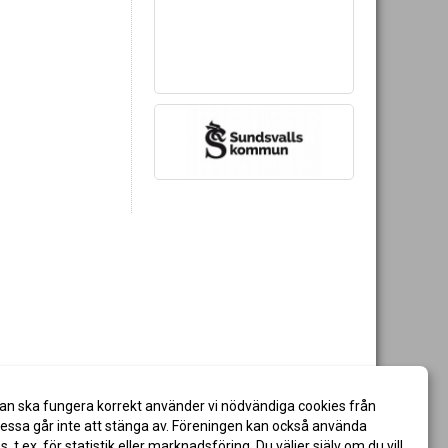
an ska fungera korrekt använder vi nödvändiga cookies från
ssa går inte att stänga av. Föreningen kan också använda
es, t.ex. för statistik eller marknadsföring. Du väljer själv om du vill