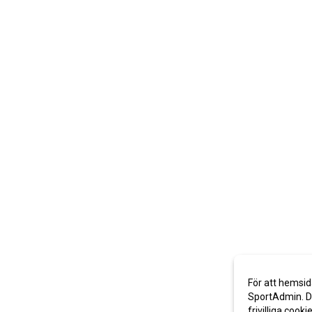
För att hemsid
SportAdmin. De
frivilliga cooki