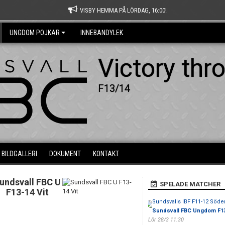
VISBY HEMMA PÅ LÖRDAG, 16:00!
UNGDOM POJKAR
INNEBANDYLEK
Victory thr
F13/14
BILDGALLERI
DOKUMENT
KONTAKT
undsvall FBC U
SPELADE MATCHER
F13-14 Vit
Sundsvalls IBF F11-12 Söde
Sundsvall FBC Ungdom F1
Lör 28/3 11:30