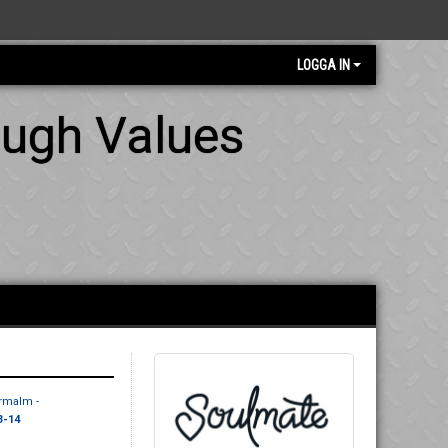
LOGGA IN
ough Values
rmalm -
3-14