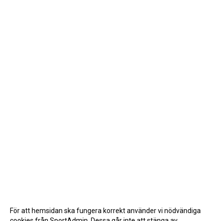
För att hemsidan ska fungera korrekt använder vi nödvändiga
cookies från SportAdmin. Dessa går inte att stänga av.