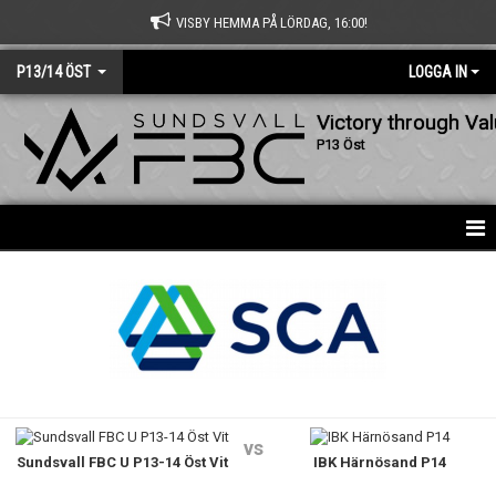
VISBY HEMMA PÅ LÖRDAG, 16:00!
P13/14 ÖST
LOGGA IN
Victory through Va
P13 Öst
HEM
NYHETER
KALENDER
MATCHER
vs
Sundsvall FBC U P13-14 Öst Vit
IBK Härnösand P14
TRUPPEN