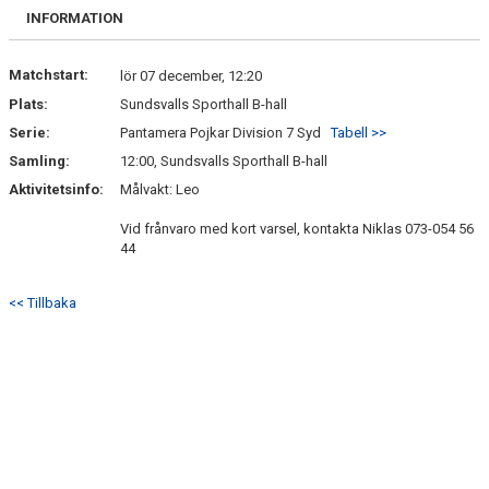
BILDGALLERI
INFORMATION
DOKUMENT
Matchstart:
lör 07 december, 12:20
Plats:
Sundsvalls Sporthall B-hall
KONTAKT
Serie:
Pantamera Pojkar Division 7 Syd
Tabell >>
BETALNINGSINFORMATION
Samling:
12:00, Sundsvalls Sporthall B-hall
Aktivitetsinfo:
Målvakt: Leo
Vid frånvaro med kort varsel, kontakta Niklas 073-054 56
44
<< Tillbaka