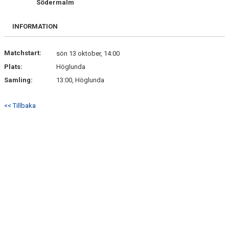
Södermalm
DOKUMENT
INFORMATION
BILDGALLERI
KONTAKT
Matchstart:
sön 13 oktober, 14:00
Plats:
Höglunda
BETALNINGSINFORMATION
Samling:
13:00, Höglunda
<< Tillbaka