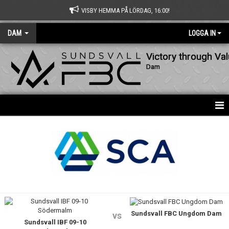
VISBY HEMMA PÅ LÖRDAG, 16:00!
DAM
LOGGA IN
Victory through Va
Dam
HEM
NYHETER
KALENDER
MATCHER
Sundsvall FBC Ungdom Dam
TRUPPEN
vs
Sundsvall IBF 09-10