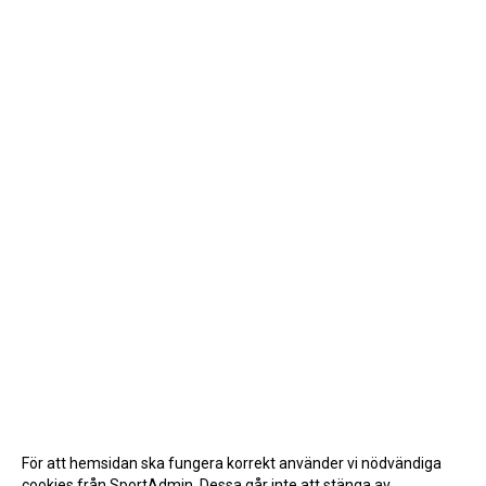
För att hemsidan ska fungera korrekt använder vi nödvändiga
cookies från SportAdmin. Dessa går inte att stänga av.