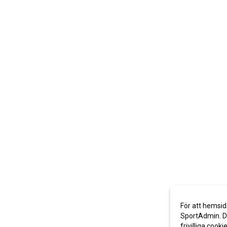
För att hemsid
SportAdmin. De
frivilliga cooki