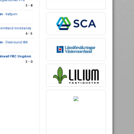
öglands AIF F10
3 - 8
am
- Vattjom
Jemtland Innebandy
4 - 5
am
- Östersund IBK
dsvall FBC Ungdom
3 - 0