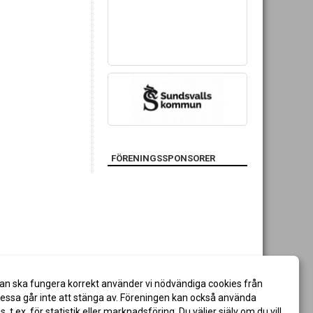
FÖRENINGSSPONSORER
an ska fungera korrekt använder vi nödvändiga cookies från
ssa går inte att stänga av. Föreningen kan också använda
es, t.ex. för statistik eller marknadsföring. Du väljer själv om du vill