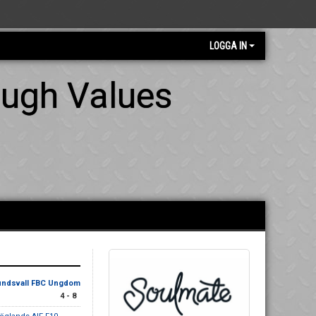
LOGGA IN
ough Values
ndsvall FBC Ungdom
4 - 8