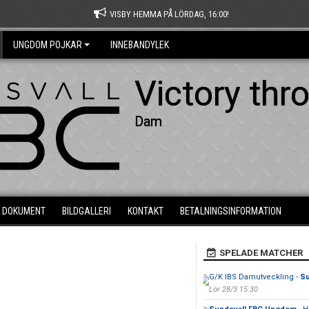
VISBY HEMMA PÅ LÖRDAG, 16:00!
UNGDOM POJKAR
INNEBANDYLEK
Victory thr
Dam
DOKUMENT
BILDGALLERI
KONTAKT
BETALNINGSINFORMATION
SPELADE MATCHER
G/K IBS Damutveckling -
Su
Lör 28/3 15:30