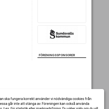
FÖRENINGSSPONSORER
an ska fungera korrekt använder vi nödvändiga cookies från
ssa går inte att stänga av. Föreningen kan också använda
es, t.ex. för statistik eller marknadsföring. Du väljer själv om du vill