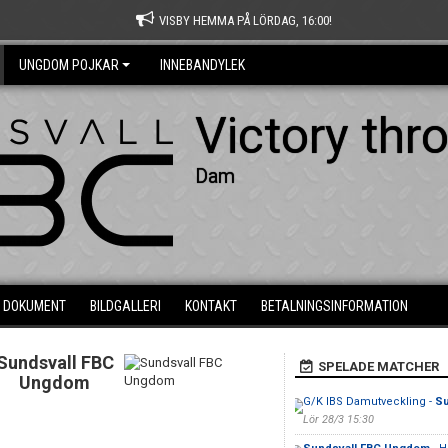
VISBY HEMMA PÅ LÖRDAG, 16:00!
UNGDOM POJKAR
INNEBANDYLEK
Victory thr
Dam
DOKUMENT
BILDGALLERI
KONTAKT
BETALNINGSINFORMATION
Sundsvall FBC
SPELADE MATCHER
Ungdom
G/K IBS Damutveckling -
Su
Lör 28/3 15:30