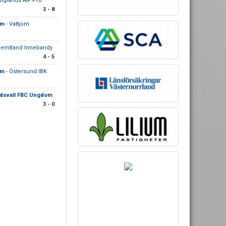
öglands AIF F10
3 - 8
am
- Vattjom
Jemtland Innebandy
4 - 5
am
- Östersund IBK
dsvall FBC Ungdom
3 - 0