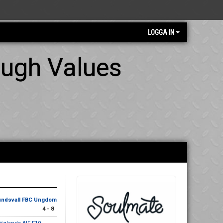
LOGGA IN
ough Values
ndsvall FBC Ungdom
4 - 8