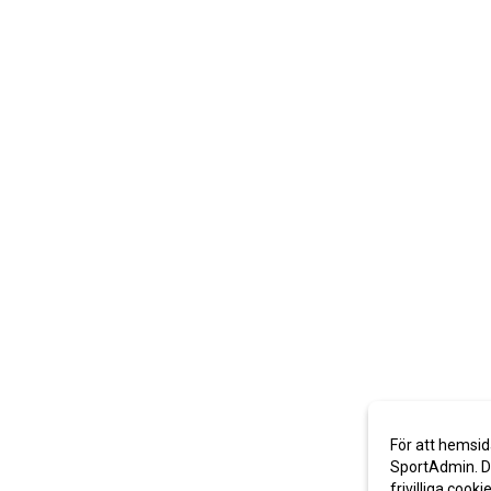
För att hemsid
SportAdmin. De
frivilliga cooki