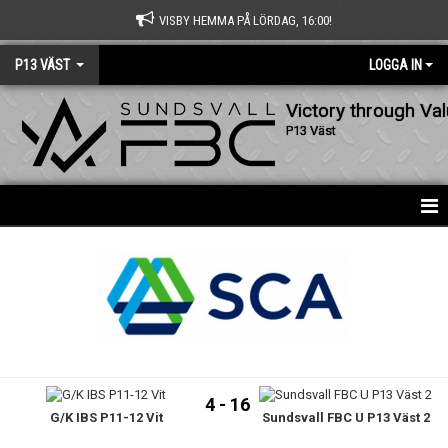
VISBY HEMMA PÅ LÖRDAG, 16:00!
P13 VÄST
LOGGA IN
Victory through Va
P13 Väst
HEM
NYHETER
KALENDER
MATCHER
4 - 16
G/K IBS P11-12 Vit
Sundsvall FBC U P13 Väst 2
TRUPPEN