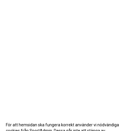
För att hemsidan ska fungera korrekt använder vi nödvändiga
cookies från SportAdmin. Dessa går inte att stänga av.