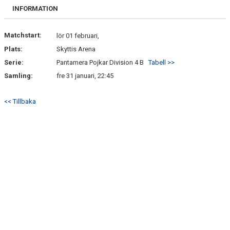
DOKUMENT
INFORMATION
BILDGALLERI
Matchstart:
lör 01 februari,
Plats:
Skyttis Arena
KONTAKT
Serie:
Pantamera Pojkar Division 4 B
Tabell >>
GÄSTBOK
Samling:
fre 31 januari, 22:45
<< Tillbaka