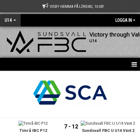
VISBY HEMMA PÅ LÖRDAG, 16:00!
U14
LOGGA IN
Victory through Va
U14
HEM
DOKUMENT
BILDGALLERI
KONTAKT
7 - 12
Timrå IBC P12
Sundsvall FBC U U14 Väst 2