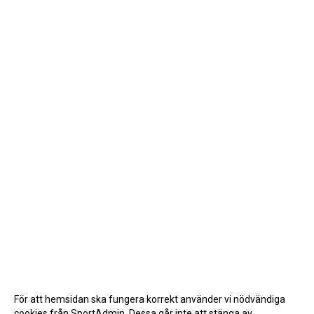
För att hemsidan ska fungera korrekt använder vi nödvändiga
cookies från SportAdmin. Dessa går inte att stänga av.