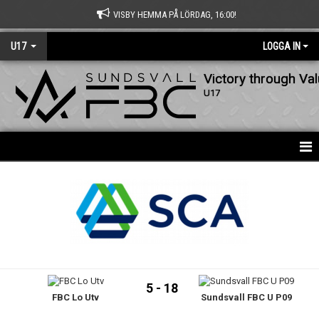
VISBY HEMMA PÅ LÖRDAG, 16:00!
U17
LOGGA IN
Victory through Va
U17
HEM
BILDGALLERI
DOKUMENT
KONTAKT
5 - 18
FBC Lo Utv
Sundsvall FBC U P09
USM