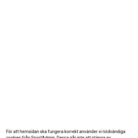
För att hemsidan ska fungera korrekt använder vi nödvändiga
cookies från SportAdmin. Dessa går inte att stänga av.