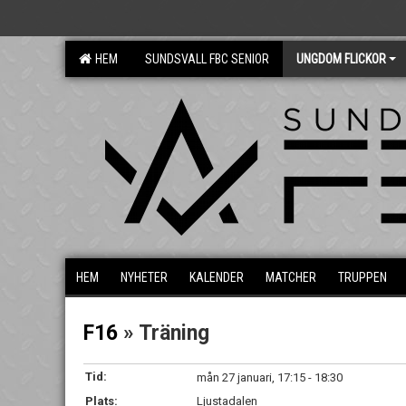
HEM
SUNDSVALL FBC SENIOR
UNGDOM FLICKOR
HEM
NYHETER
KALENDER
MATCHER
TRUPPEN
F16
» Träning
Tid:
mån 27 januari, 17:15 - 18:30
Plats:
Ljustadalen