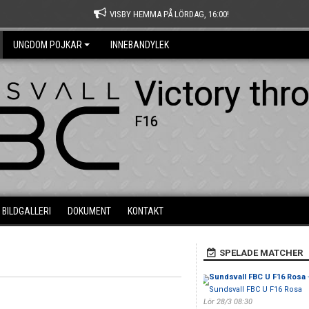
VISBY HEMMA PÅ LÖRDAG, 16:00!
UNGDOM POJKAR
INNEBANDYLEK
Victory thr
F16
BILDGALLERI
DOKUMENT
KONTAKT
SPELADE MATCHER
Sundsvall FBC U F16 Rosa
Sundsvall FBC U F16 Rosa
Lör 28/3 08:30