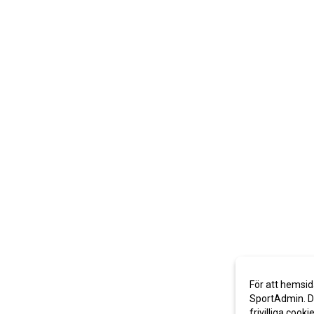
För att hemsid
SportAdmin. De
frivilliga cooki