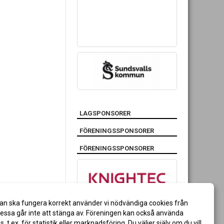
LAGSPONSORER
FÖRENINGSSPONSORER
FÖRENINGSSPONSORER
an ska fungera korrekt använder vi nödvändiga cookies från
ssa går inte att stänga av. Föreningen kan också använda
es, t.ex. för statistik eller marknadsföring. Du väljer själv om du vill