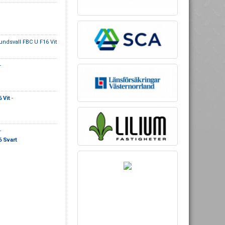
undsvall FBC U F16 Vit
-
 Vit
-
-
 Svart