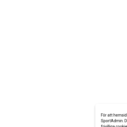
För att hemsid
SportAdmin. De
frivilliga cooki