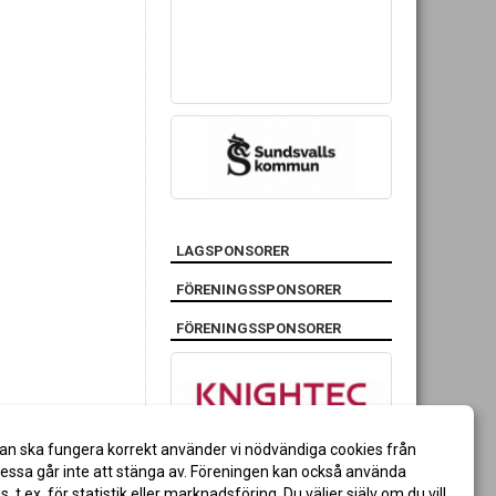
LAGSPONSORER
FÖRENINGSSPONSORER
FÖRENINGSSPONSORER
an ska fungera korrekt använder vi nödvändiga cookies från
ssa går inte att stänga av. Föreningen kan också använda
es, t.ex. för statistik eller marknadsföring. Du väljer själv om du vill