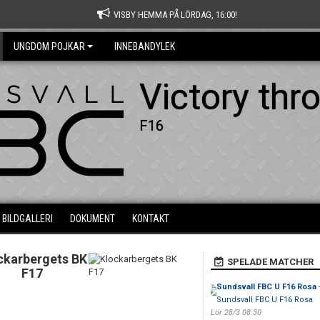
VISBY HEMMA PÅ LÖRDAG, 16:00!
UNGDOM POJKAR
INNEBANDYLEK
Victory thr
F16
BILDGALLERI
DOKUMENT
KONTAKT
ckarbergets BK
SPELADE MATCHER
F17
Sundsvall FBC U F16 Rosa
Sundsvall FBC U F16 Rosa
Lör 28/3 08:30