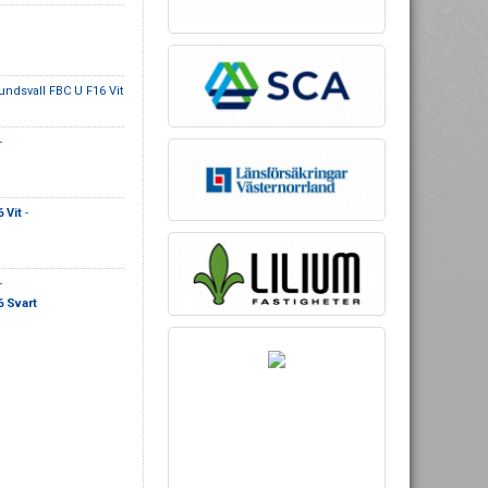
undsvall FBC U F16 Vit
-
 Vit
-
-
 Svart