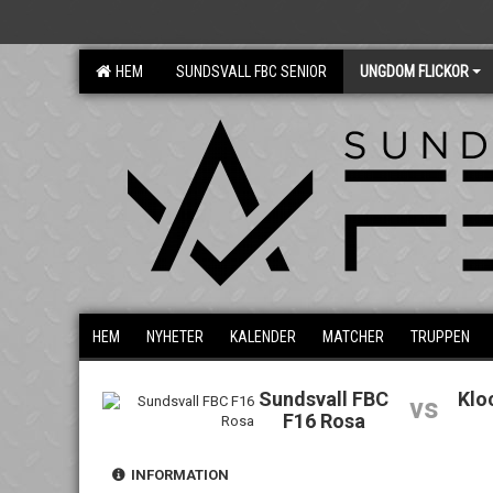
HEM
SUNDSVALL FBC SENIOR
UNGDOM FLICKOR
HEM
NYHETER
KALENDER
MATCHER
TRUPPEN
Sundsvall FBC
Klo
vs
F16 Rosa
INFORMATION