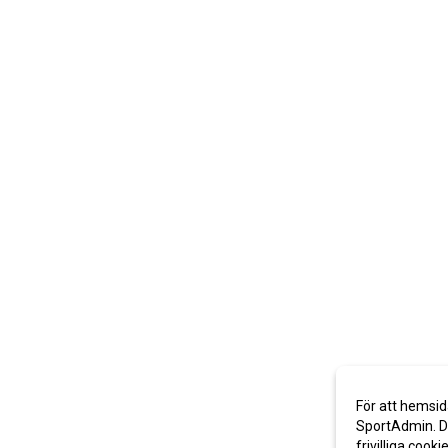
För att hemsid
SportAdmin. De
frivilliga cooki