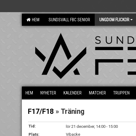
HEM
SUNDSVALL FBC SENIOR
UNGDOM FLICKOR
HEM
NYHETER
KALENDER
MATCHER
TRUPPEN
F17/F18
» Träning
Tid:
lör 21 december, 14:00 - 15:00
Plats:
Vibacke