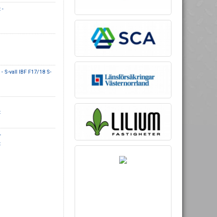
t
-
- S-vall IBF F17/18 S-
t
-
t