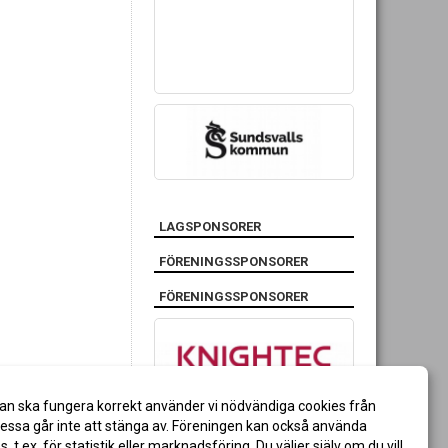
LAGSPONSORER
FÖRENINGSSPONSORER
FÖRENINGSSPONSORER
an ska fungera korrekt använder vi nödvändiga cookies från
ssa går inte att stänga av. Föreningen kan också använda
es, t.ex. för statistik eller marknadsföring. Du väljer själv om du vill