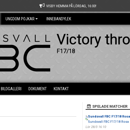
VISBY HEMMA PÅ LÖRDAG, 16:00!
UNGDOM POJKAR
INNEBANDYLEK
Victory thr
F17/18
BILDGALLERI
DOKUMENT
KONTAKT
SPELADE MATCHER
Sundsvall FBC F17/18 Rosa
Sundsvall FBC F17/18 Rosa
Lör 28/3 16:10