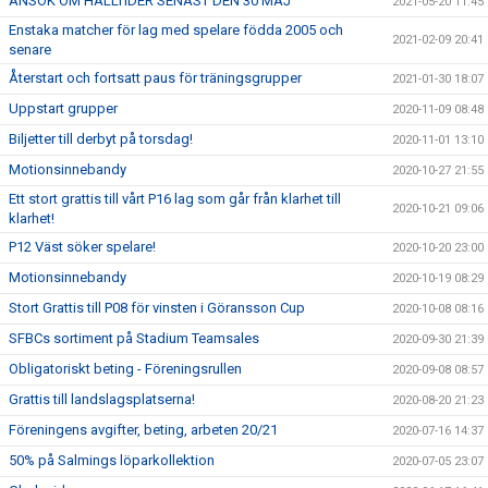
ANSÖK OM HALLTIDER SENAST DEN 30 MAJ
2021-05-20 11:45
Enstaka matcher för lag med spelare födda 2005 och
2021-02-09 20:41
senare
Återstart och fortsatt paus för träningsgrupper
2021-01-30 18:07
Uppstart grupper
2020-11-09 08:48
Biljetter till derbyt på torsdag!
2020-11-01 13:10
Motionsinnebandy
2020-10-27 21:55
Ett stort grattis till vårt P16 lag som går från klarhet till
2020-10-21 09:06
klarhet!
P12 Väst söker spelare!
2020-10-20 23:00
Motionsinnebandy
2020-10-19 08:29
Stort Grattis till P08 för vinsten i Göransson Cup
2020-10-08 08:16
SFBCs sortiment på Stadium Teamsales
2020-09-30 21:39
Obligatoriskt beting - Föreningsrullen
2020-09-08 08:57
Grattis till landslagsplatserna!
2020-08-20 21:23
Föreningens avgifter, beting, arbeten 20/21
2020-07-16 14:37
50% på Salmings löparkollektion
2020-07-05 23:07