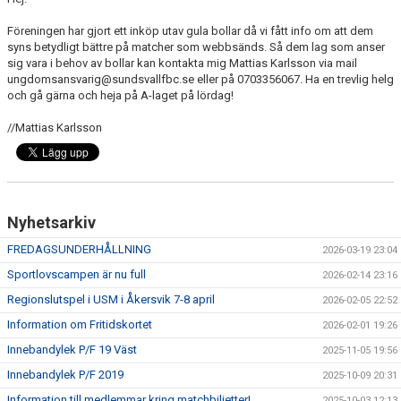
DOKUMENT
Föreningen har gjort ett inköp utav gula bollar då vi fått info om att dem
syns betydligt bättre på matcher som webbsänds. Så dem lag som anser
MATCHER
sig vara i behov av bollar kan kontakta mig Mattias Karlsson via mail
ungdomsansvarig@sundsvallfbc.se eller på 0703356067. Ha en trevlig helg
INTRESSEANMÄLAN
och gå gärna och heja på A-laget på lördag!
LÄNKAR
//Mattias Karlsson
SARGVAKTSCHEMA
FÖRENINGSPRODUKTEN
Nyhetsarkiv
MEDLEMSKAP
FREDAGSUNDERHÅLLNING
2026-03-19 23:04
Sportlovscampen är nu full
2026-02-14 23:16
Regionslutspel i USM i Åkersvik 7-8 april
2026-02-05 22:52
Information om Fritidskortet
2026-02-01 19:26
Innebandylek P/F 19 Väst
2025-11-05 19:56
Innebandylek P/F 2019
2025-10-09 20:31
Information till medlemmar kring matchbiljetter!
2025-10-03 12:13