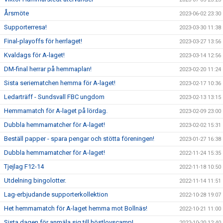
Årsmöte
2023-06-02 23:30
Supporterresa!
2023-03-30 11:38
Final-playoffs för herrlaget!
2023-03-27 13:56
Kvaldags för A-laget!
2023-03-14 12:56
DM-final herrar på hemmaplan!
2023-02-20 11:24
Sista seriematchen hemma för A-laget!
2023-02-17 10:36
Ledarträff - Sundsvall FBC ungdom
2023-02-13 13:15
Hemmamatch för A-laget på lördag.
2023-02-09 23:00
Dubbla hemmamatcher för A-laget!
2023-02-02 15:31
Beställ papper - spara pengar och stötta föreningen!
2023-01-27 16:38
Dubbla hemmamatcher för A-laget!
2022-11-24 15:35
Tjejlag F12-14
2022-11-18 10:50
Utdelning bingolotter.
2022-11-14 11:51
Lag-erbjudande supporterkollektion
2022-10-28 19:07
Het hemmamatch för A-laget hemma mot Bollnäs!
2022-10-21 11:00
Sista dagen för anmäla sig till höstlovscamp!
2022-10-20 12:40