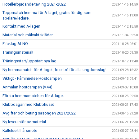
Hotellerbjudande tävling 2021-2022
2021-11-16 14:59
Toppmatch hemma för A-laget, gratis för dig som
2021-11-16 11:00
spelare/ledare!
Kontakt med A-lagen
2021-11-12 15:58
Material och målvaktskläder.
2021-11-04 09:50
Flicklag ALNÖ
2021-10-28 06:01
Träningsmaterial!
2021-10-20 09:30
Träningsstart/uppstart nya lag
2021-10-12 11:48
Ny hemmamatch för A-laget, fri entré för alla ungdomslag!
2021-09-28 15:32
Viktigt - Påminnelse Höstcampen
2021-09-13 09:41
Anmälan höstcampen (v.44)
2021-09-07 10:08
Första hemmamatchen för A-laget
2021-08-25 09:50
Klubbdagar med Klubbhuset
2021-08-21 17:43
Avgifter och beting säsongen 2021/2022
2021-08-15 21:28
Ny leverantör av material
2021-06-21 12:30
Kallelse till årsmöte
2021-05-27 08:44