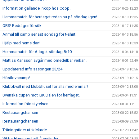
Information gällande inköp hos Coop.
2023-10-26 12:23
Hemmamatch för herrlaget redan nu på söndag igen!
2023-10-19 19:35
OBS! Bedrägeriförsök.
2023-10-17 11:35
Anmäl till camp senast söndag för t-shirt.
2023-10-13 18:56
Hjälp med hemsidan!
2023-10-10 13:39
Hemmamatch för A-laget söndag 8/10!
2023-10-04 14:18
Mattias Karlsson avgår med omedelbar verkan.
2023-10-01 22:49
Uppdaterad info säsongen 23/24
2023-09-19 10:56
Höstlovscamp!
2023-09-19 10:15
Klubbkväll med klubbhuset för alla medlemmar!
2023-09-12 13:08
Svenska cupen mot IBK Dalen för herrlaget.
2023-09-04 11:31
Information från styrelsen
2023-08-31 11:11
Restaurangchansen
2023-08-22 15:52
Restaurangchansen
2023-08-09 21:39
Träningstider utskickade
2023-07-20 11:42
Viktor Hammarstedt återvänder
2023-07-05 23:23