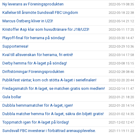
Ny leverans av Föreningsprodukten
2022-05-19 08:35
Kallelse till årsmöte Sundsvall FBC Ungdom
2022-05-18 22:38
Marcus Östberg kliver in U23!
2022-05-14 21:12
Kristoffer Asp klar som huvudtränare för J18/U23!
2022-05-11 17:25
Playoff-final för herrarna på söndag!
2022-03-30 14:47
Supporterresa!
2022-03-29 10:36
Kval till allsvenskan för herrarna, fri entré!
2022-03-14 17:58
Derby hemma för A-laget på söndag!
2022-03-08 15:15
Driftstörningar Föreningsprodukten
2022-02-28 08:46
Publikfest väntar, kom och stötta A-laget i seriefinalen!
2022-02-20 20:44
Fredagsmatch för A-laget, se matchen gratis som medlem!
2022-02-14 11:47
Gula bollar
2022-01-21 18:20
Dubbla hemmamatcher för A-laget, igen!
2022-01-20 14:14
Dubbla matcher hemma för A-laget, säkra din biljett gratis!
2022-01-02 14:35
Toppmatch igen för A-laget på lördag!
2021-12-02 12:47
Sundsvall FBC investerar i förbättrad arenaupplevelse.
2021-11-19 11:23