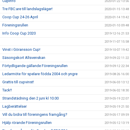
Cupinfo
2020-01-22 13:56
Tre FBC:are till landslagsläger!
2020-01-15 13:48
Coop Cup 24-26 April
2020-01-14 19:42
Föreningsrullen
2020-01-10 09:48
Info Coop Cup 2020
2019-12-16 21:53
2019-11-07 15:58
Vinst i Göransson Cup!
2019-10-07 19:42
Säsongskort Allsvenskan
2019-09-22 11:22
Förtydligande gällande Föreningsrullen
2019-09-12 22:34
Ledarmöte för spelare födda 2004 och yngre
2019-08-26 16:00
Grattis till cupvinst!
2019-06-03 13:12
Tack!!
2019-06-02 18:30
Strandstädning den 2 juni kl 10.00
2019-05-19 22:07
Lagberättelser
2019-05-19 21:50
Vill du bidra till föreningens framgång?
2019-05-17 09:59
Hjälp rörande Föreningsrullen
2019-05-12 13:19