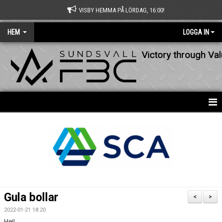
VISBY HEMMA PÅ LÖRDAG, 16:00!
HEM
LOGGA IN
Victory through Va
HEM
NYHETER
OM KLUBBEN
KONTAKT
Gula bollar
<
>
KALENDER
2022-01-21 18:20
Hej!