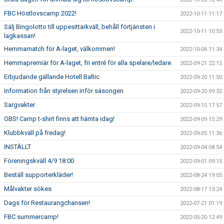
FBC Höstlovscamp 2022!
2022-10-11 11:17
Sälj Bingolotto till uppesittarkväll, behåll förtjänsten i
2022-10-11 10:55
lagkassan!
Hemmamatch för A-laget, välkommen!
2022-10-06 11:34
Hemmapremiär för A-laget, fri entré för alla spelare/ledare.
2022-09-21 22:15
Erbjudande gällande Hotell Baltic
2022-09-20 11:50
Information från styrelsen inför säsongen
2022-09-20 09:32
Sargvakter
2022-09-15 17:57
OBS! Camp t-shirt finns att hämta idag!
2022-09-09 15:29
Klubbkväll på fredag!
2022-09-05 11:36
INSTÄLLT
2022-09-04 08:54
Föreningskväll 4/9 18:00
2022-09-01 09:15
Beställ supporterkläder!
2022-08-24 19:05
Målvakter sökes
2022-08-17 13:24
Dags för Restaurangchansen!
2022-07-21 01:19
FBC summercamp!
2022-05-20 12:49