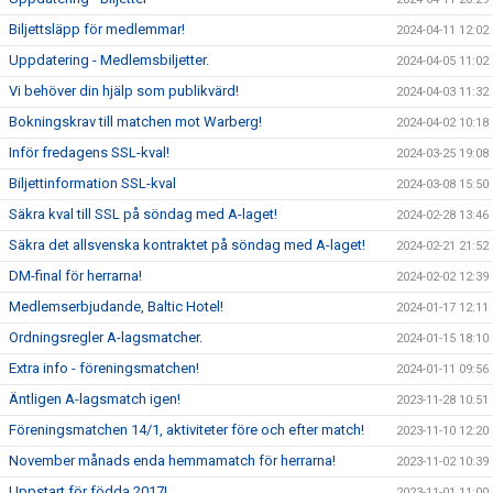
Biljettsläpp för medlemmar!
2024-04-11 12:02
Uppdatering - Medlemsbiljetter.
2024-04-05 11:02
Vi behöver din hjälp som publikvärd!
2024-04-03 11:32
Bokningskrav till matchen mot Warberg!
2024-04-02 10:18
Inför fredagens SSL-kval!
2024-03-25 19:08
Biljettinformation SSL-kval
2024-03-08 15:50
Säkra kval till SSL på söndag med A-laget!
2024-02-28 13:46
Säkra det allsvenska kontraktet på söndag med A-laget!
2024-02-21 21:52
DM-final för herrarna!
2024-02-02 12:39
Medlemserbjudande, Baltic Hotel!
2024-01-17 12:11
Ordningsregler A-lagsmatcher.
2024-01-15 18:10
Extra info - föreningsmatchen!
2024-01-11 09:56
Äntligen A-lagsmatch igen!
2023-11-28 10:51
Föreningsmatchen 14/1, aktiviteter före och efter match!
2023-11-10 12:20
November månads enda hemmamatch för herrarna!
2023-11-02 10:39
Uppstart för födda 2017!
2023-11-01 11:00