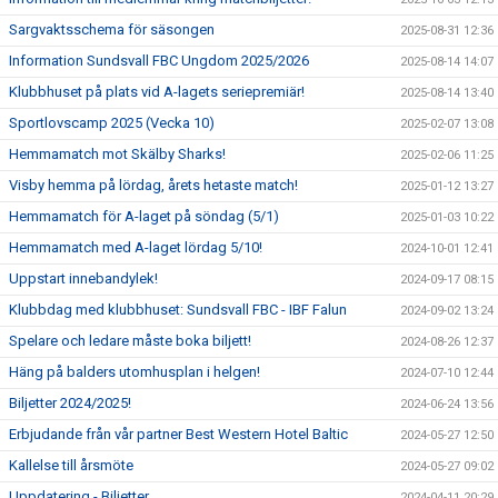
Sargvaktsschema för säsongen
2025-08-31 12:36
Information Sundsvall FBC Ungdom 2025/2026
2025-08-14 14:07
Klubbhuset på plats vid A-lagets seriepremiär!
2025-08-14 13:40
Sportlovscamp 2025 (Vecka 10)
2025-02-07 13:08
Hemmamatch mot Skälby Sharks!
2025-02-06 11:25
Visby hemma på lördag, årets hetaste match!
2025-01-12 13:27
Hemmamatch för A-laget på söndag (5/1)
2025-01-03 10:22
Hemmamatch med A-laget lördag 5/10!
2024-10-01 12:41
Uppstart innebandylek!
2024-09-17 08:15
Klubbdag med klubbhuset: Sundsvall FBC - IBF Falun
2024-09-02 13:24
Spelare och ledare måste boka biljett!
2024-08-26 12:37
Häng på balders utomhusplan i helgen!
2024-07-10 12:44
Biljetter 2024/2025!
2024-06-24 13:56
Erbjudande från vår partner Best Western Hotel Baltic
2024-05-27 12:50
Kallelse till årsmöte
2024-05-27 09:02
Uppdatering - Biljetter
2024-04-11 20:29