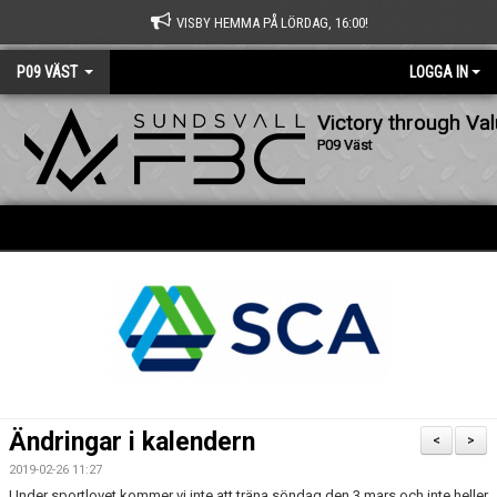
VISBY HEMMA PÅ LÖRDAG, 16:00!
P09 VÄST
LOGGA IN
Victory through Va
P09 Väst
Ändringar i kalendern
<
>
2019-02-26 11:27
Under sportlovet kommer vi inte att träna söndag den 3 mars och inte heller