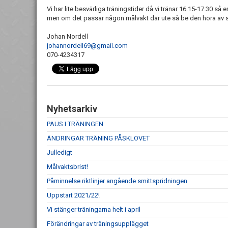
Vi har lite besvärliga träningstider då vi tränar 16.15-17.30 så e
men om det passar någon målvakt där ute så be den höra av sig
Johan Nordell
johannordell69@gmail.com
070-4234317
Nyhetsarkiv
PAUS I TRÄNINGEN
ÄNDRINGAR TRÄNING PÅSKLOVET
Julledigt
Målvaktsbrist!
Påminnelse riktlinjer angående smittspridningen
Uppstart 2021/22!
Vi stänger träningarna helt i april
Förändringar av träningsupplägget