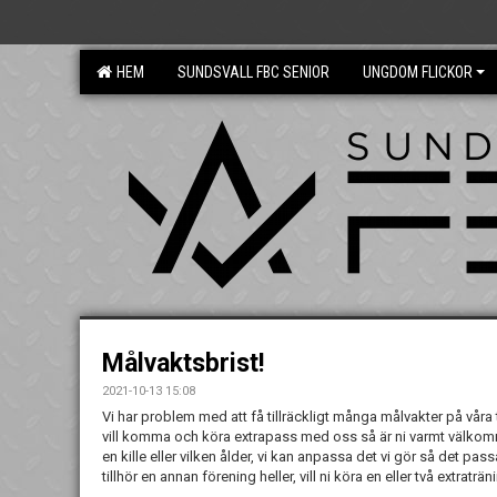
HEM
SUNDSVALL FBC SENIOR
UNGDOM FLICKOR
Målvaktsbrist!
2021-10-13 15:08
Vi har problem med att få tillräckligt många målvakter på våra
vill komma och köra extrapass med oss så är ni varmt välkomna.
en kille eller vilken ålder, vi kan anpassa det vi gör så det pa
tillhör en annan förening heller, vill ni köra en eller två extrat