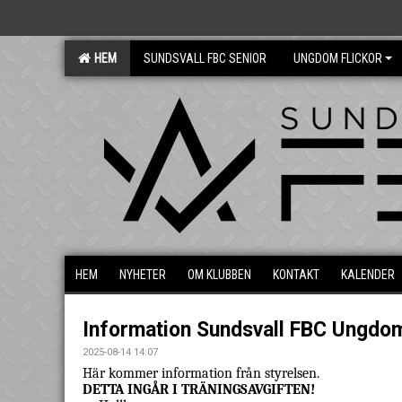
HEM
SUNDSVALL FBC SENIOR
UNGDOM FLICKOR
HEM
NYHETER
OM KLUBBEN
KONTAKT
KALENDER
Information Sundsvall FBC Ungdo
2025-08-14 14:07
Här kommer information från styrelsen.
DETTA INGÅR I TRÄNINGSAVGIFTEN!