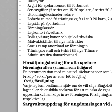
·
Hallhyror
·
Avgift för spelarlicenser till förbundet
·
Serieavgifter (2 serier om 15-20 spelare, 3 serier 20-
·
Utbildningskostnader ledare
·
Ledarbarn med fri träningsavgift (1 st 0-20 barn, 2 
·
Lagsida på Sportadmin
·
Föreningskassör
·
Lagkonto i Swedbank
·
Bollar, västar, konor och sjukvårdsväska
·
Målvaktskläder till nya målvakter
·
Gratis camp anordnad av föreningen
·
Träningsoverall och t-shirt till nya Tränare
·
Administrativa domarkostnad
Försäljningsbeting för alla spelare
Föreningsrullen (samma som tidigare)
En prenumeration med minst två säckar papper som le
Friköp 480 kr/per år eller 160 kr/gång.
Övrig försäljning
Varje lag kan bestämma själv om de vill sälja Bingolott
laget eller de enskilda spelarna för att minska de egna 
uppesittarkvällen köps in av föreningen. Försäljninga
respektive lag.
Sargvaktsuppdrag för ungdomslagen vid