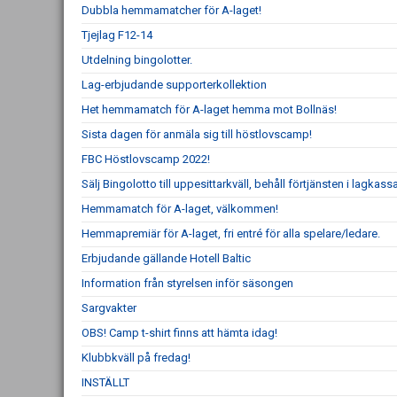
Dubbla hemmamatcher för A-laget!
Tjejlag F12-14
Utdelning bingolotter.
Lag-erbjudande supporterkollektion
Het hemmamatch för A-laget hemma mot Bollnäs!
Sista dagen för anmäla sig till höstlovscamp!
FBC Höstlovscamp 2022!
Sälj Bingolotto till uppesittarkväll, behåll förtjänsten i lagkass
Hemmamatch för A-laget, välkommen!
Hemmapremiär för A-laget, fri entré för alla spelare/ledare.
Erbjudande gällande Hotell Baltic
Information från styrelsen inför säsongen
Sargvakter
OBS! Camp t-shirt finns att hämta idag!
Klubbkväll på fredag!
INSTÄLLT