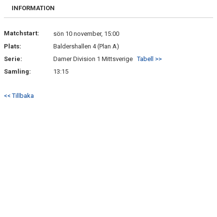
DOKUMENT
INFORMATION
BILDGALLERI
Matchstart:
sön 10 november, 15:00
Plats:
Baldershallen 4 (Plan A)
KONTAKT
Serie:
Damer Division 1 Mittsverige
Tabell >>
BETALNINGSINFORMATION
Samling:
13:15
<< Tillbaka