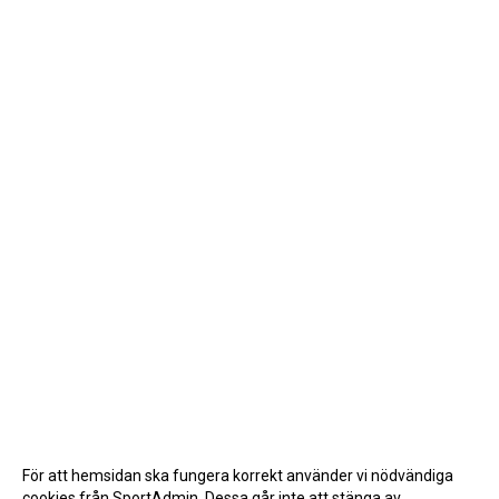
För att hemsidan ska fungera korrekt använder vi nödvändiga
cookies från SportAdmin. Dessa går inte att stänga av.