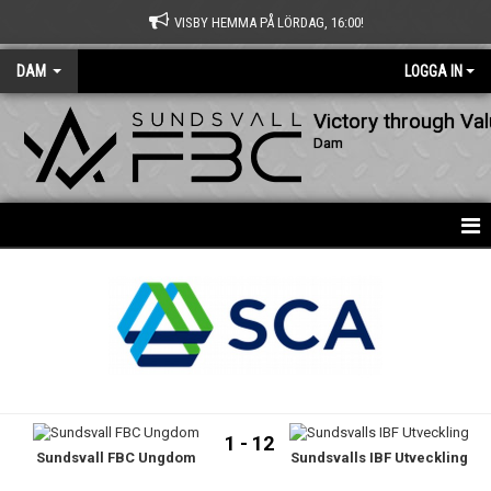
VISBY HEMMA PÅ LÖRDAG, 16:00!
DAM
LOGGA IN
Victory through Va
Dam
HEM
NYHETER
KALENDER
MATCHER
1 - 12
Sundsvall FBC Ungdom
Sundsvalls IBF Utveckling
TRUPPEN