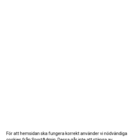
För att hemsidan ska fungera korrekt använder vi nödvändiga
cookies från SportAdmin. Dessa går inte att stänga av.