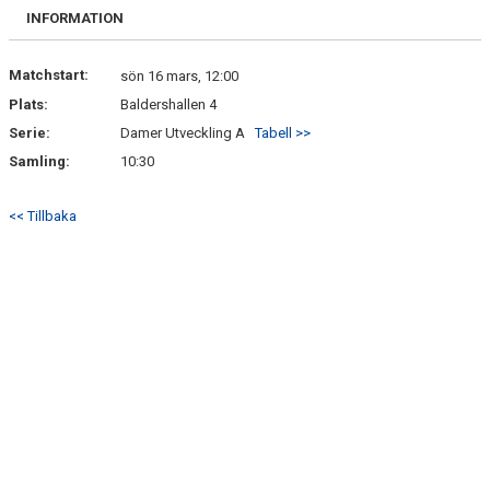
DOKUMENT
INFORMATION
BILDGALLERI
Matchstart:
sön 16 mars, 12:00
Plats:
Baldershallen 4
KONTAKT
Serie:
Damer Utveckling A
Tabell >>
BETALNINGSINFORMATION
Samling:
10:30
<< Tillbaka