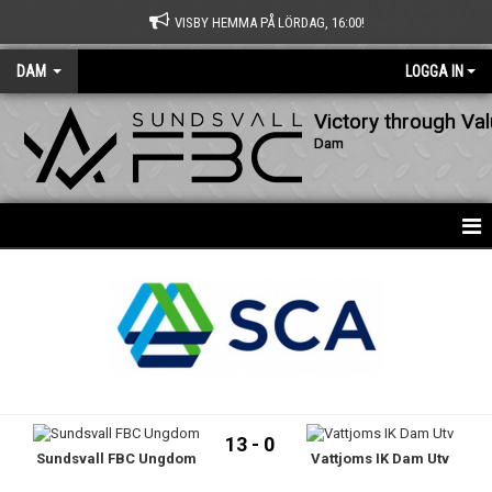
VISBY HEMMA PÅ LÖRDAG, 16:00!
DAM
LOGGA IN
Victory through Va
Dam
HEM
NYHETER
KALENDER
MATCHER
13 - 0
Sundsvall FBC Ungdom
Vattjoms IK Dam Utv
TRUPPEN