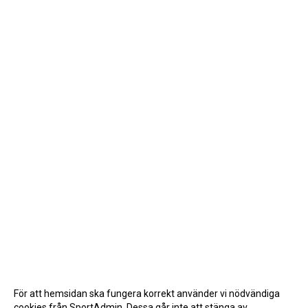
För att hemsidan ska fungera korrekt använder vi nödvändiga
cookies från SportAdmin. Dessa går inte att stänga av.