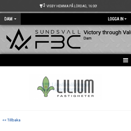
VISBY HEMMA PÅ LÖRDAG, 16:00!
DAM
LOGGA IN
Victory through Va
Dam
HEM
NYHETER
KALENDER
MATCHER
<< Tillbaka
TRUPPEN