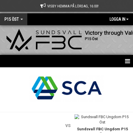
VISBY HEMMA PÅ LÖRDAG, 16:00!
P15 ÖST
LOGGA IN
Victory through Va
P15 Öst
HEM
NYHETER
KALENDER
MATCHER
TRUPPEN
vs
Sundsvall FBC Ungdom P15