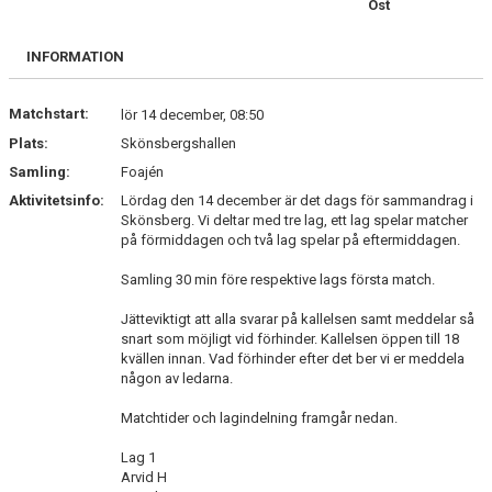
Öst
BILDGALLERI
INFORMATION
DOKUMENT
KONTAKT
Matchstart:
lör 14 december, 08:50
Plats:
Skönsbergshallen
Samling:
Foajén
Aktivitetsinfo:
Lördag den 14 december är det dags för sammandrag i
Skönsberg. Vi deltar med tre lag, ett lag spelar matcher
på förmiddagen och två lag spelar på eftermiddagen.
Samling 30 min före respektive lags första match.
Jätteviktigt att alla svarar på kallelsen samt meddelar så
snart som möjligt vid förhinder. Kallelsen öppen till 18
kvällen innan. Vad förhinder efter det ber vi er meddela
någon av ledarna.
Matchtider och lagindelning framgår nedan.
Lag 1
Arvid H