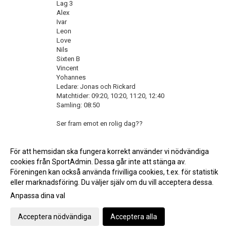
Lag 3
Alex
Ivar
Leon
Love
Nils
Sixten B
Vincent
Yohannes
Ledare: Jonas och Rickard
Matchtider: 09:20, 10:20, 11:20, 12:40
Samling: 08:50
Ser fram emot en rolig dag??
<< Tillbaka
För att hemsidan ska fungera korrekt använder vi nödvändiga
cookies från SportAdmin. Dessa går inte att stänga av.
Föreningen kan också använda frivilliga cookies, t.ex. för statistik
eller marknadsföring. Du väljer själv om du vill acceptera dessa.
Anpassa dina val
Cookie-inställningar
Gå till Webbversion
Acceptera nödvändiga
Acceptera alla