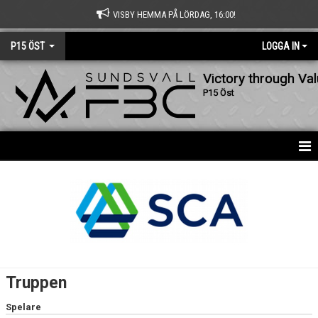
VISBY HEMMA PÅ LÖRDAG, 16:00!
P15 ÖST
LOGGA IN
Victory through Va
P15 Öst
HEM
NYHETER
KALENDER
MATCHER
Truppen
TRUPPEN
Spelare