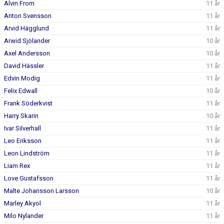
Alvin From
11 år
BILDGALLERI
Anton Svensson
11 år
DOKUMENT
Arvid Hägglund
11 år
Arwid Sjölander
10 år
KONTAKT
Axel Andersson
10 år
David Hässler
11 år
Edvin Modig
11 år
Felix Edwall
10 år
Frank Söderkvist
11 år
Harry Skarin
10 år
Ivar Silverhall
11 år
Leo Eriksson
11 år
Leon Lindström
11 år
Liam Rex
11 år
Love Gustafsson
11 år
Malte Johansson Larsson
10 år
Marley Akyol
11 år
Milo Nylander
11 år