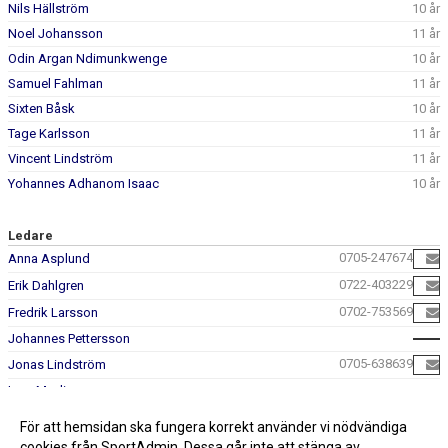
Nils Hällström
10 år
Noel Johansson
11 år
Odin Argan Ndimunkwenge
10 år
Samuel Fahlman
11 år
Sixten Båsk
10 år
Tage Karlsson
11 år
Vincent Lindström
11 år
Yohannes Adhanom Isaac
10 år
Ledare
0705-247674
Anna Asplund
0722-403229
Erik Dahlgren
0702-753569
Fredrik Larsson
Johannes Pettersson
0705-638639
Jonas Lindström
Lars Modig
Rickard Olsson
För att hemsidan ska fungera korrekt använder vi nödvändiga
Stefan Olofsson
cookies från SportAdmin. Dessa går inte att stänga av.