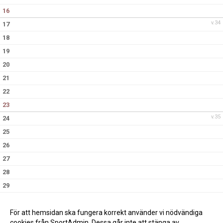
16
v.34
17
18
19
20
21
22
23
v.35
24
25
26
27
28
29
30
v.36
31
För att hemsidan ska fungera korrekt använder vi nödvändiga
cookies från SportAdmin. Dessa går inte att stänga av.