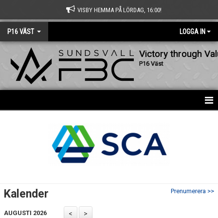
VISBY HEMMA PÅ LÖRDAG, 16:00!
P16 VÄST
LOGGA IN
Victory through Va
P16 Väst
HEM
NYHETER
KALENDER
MATCHER
Kalender
Prenumerera >>
TRUPPEN
AUGUSTI 2026