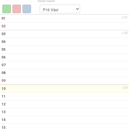
BILDGALLERI
DOKUMENT
v.31
01
02
KONTAKT
v.32
03
04
05
06
07
08
09
v.33
10
11
12
13
14
15